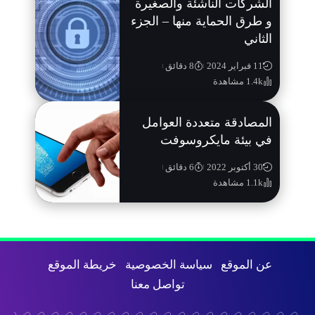
الشركات الناشئة والصغيرة
و طرق الحماية منها – الجزء
الثاني
11 فبراير 2024
8 دقائق
1.4k مشاهدة
المصادقة متعددة العوامل
في بيئة مايكروسوفت
30 أكتوبر 2022
6 دقائق
1.1k مشاهدة
عن الموقع
سياسة الخصوصية
خريطة الموقع
تواصل معنا