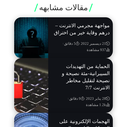
مقالات مشابهه
مواجهة مجرمي الانترنت –
درهم وقاية خير من اختراق
21 ديسمبر 2022
5 دقائق
937 مشاهدة
الحماية من التهديدات
السيبرانية-مئة نصيحة و
نصيحة لتقليل مخاطر
الانترنت 7/7
28 يناير 2023
9 دقائق
1.2k مشاهدة
الهجمات الإلكترونية على