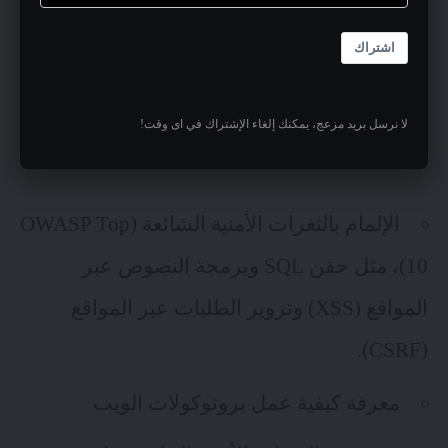
والمهارات الفنية إضافة لفضول معرفي. ومن
اشتراك
هذه المهارات:
لا نرسل بريد مزعج، يمكنك إلغاء الإشتراك في اى وقت!
الإلمام بالثغرات الأمنية الشائعة (
OWASP Top
10
)، مثل حقن SQL وبرمجة النصوص عبر
المواقع (XSS) وتزوير الطلبات عبر المواقع
(CSRF).
معرفة كيفية عمل بروتوكولات الويب