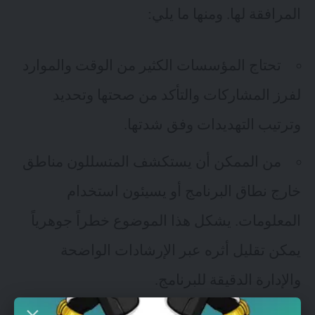
المرافقة لها. ومنها ما يلي:
تحتاج المؤسسات الكثير من الوقت والموارد
لفرز المشاركات والتأكد من صحتها وتحديد
وترتيب التهديدات وفق شدتها.
من الممكن أن يستكشف المتسللون مناطق
خارج نطاق البرنامج أو يسيئون استخدام
المعلومات. يشكل هذا الموضوع خطراً جوهرياً
يمكن تقليل أثره عبر الإرشادات الواضحة
والإدارة الدقيقة للبرنامج.