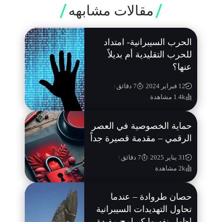
مقالات مشابهه
الحرب السيبرانية- امتداد
للحرب التقليدية أم بديلاً
عنها؟
12 فبراير 2024
7 دقائق
1.4k مشاهدة
حماية الخصوصية في العصر
الرقمي – مقدمة قصيرة جداً
31 يناير 2025
7 دقائق
2k مشاهدة
حصان طروادة – عندما
تحاول التهديدات السيبرانية
إظهار نفسها كبرامج مفيدة