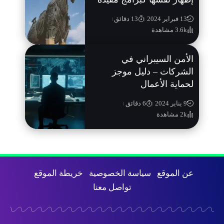
13 فبراير 2024
13 دقائق
3.6k مشاهدة
الأمن السيبراني في
الشركات – دليل موجز
لحماية الأعمال
9 يناير 2024
6 دقائق
2k مشاهدة
عن الموقع
سياسة الخصوصية
خريطة الموقع
تواصل معنا