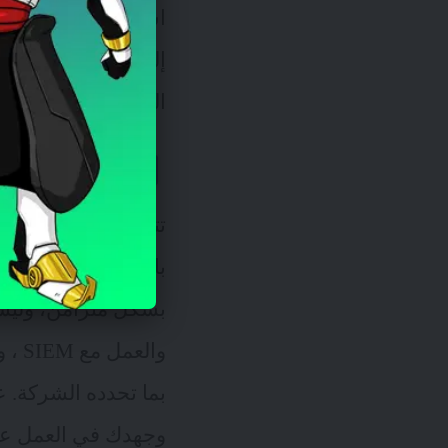
استراحة أسبوعياً با
إلى الجمعة، مما يعن
الجدول من وقت لآخر
الغرق في بحر
تتطلب العديد من وظا
باستمرار، لا يعني أ
بشكل متزامن، وليس 
و
العمل مع SIEM
، و
بما تحدده الشركة. ع
وجهدك في العمل عل