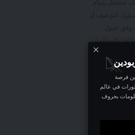
ان ستعمل بدوام
مسؤول التوظيف أو
ك وفق جدول
ساعات المطلوبة
بودين
ين فرصة
طورات في عالم
مراقبة، وتتم
علومات بحروف
وع. ولا يعني أنك
هاية الأسبوع،
ك يوم أو يومين