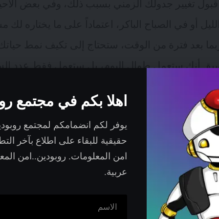
بول تغيير جدولك الزمني بسبب ذلك، وفي بعض الأحي
لليل أو في الصباح الباكر، اعتماداً على ما يختاره لك 
ما بعد فترة من الوقت، ستحتاج إلى تكيف نمط حيات
ما سبق أنك ستعمل طوال اليوم، بل ستعمل فقط عدد ال
بجداول زمنية مختلفة.
اهلا بكم في مجتمع رو
ار الساعة
يوفر لكم انضمامكم لمجتمع روبود
حقيقية للبقاء على اطلاع بآخر الت
السيبراني (وليس كل الوظائف) نشاطاً مستمراً في ال
امن المعلومات. روبودين..امن الم
مداورة وظائف SOC بين جميع أفراد الفريق. وحتى في عطلة نهاية الأسب
عربية.
لأبد. لكن ربما تتطلب منك وظيفتك العمل في عطلات ن
ى إذا كنت تعمل في عطلات نهاية الأسبوع، فسيكون لدي