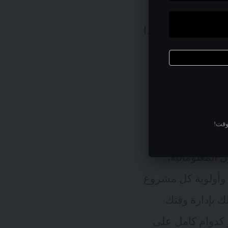
 كامل من الاثنين
حد. ربما يتغير هذا
ون نشيطاً
وقت!
ى مشاريع مختلفة
المعلوماتية،
ة وأولوية كل مشروع
ك بإدارة وقتك
 كدوام كامل على