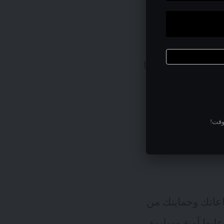
 ضرر لك. إنها
لأشرار. في
 كاسحة ألغام وأنت
ذكاءاً. هي بشكلها
معرفة و رؤيا فرصة
وقت!
فاعاتك وحمايتك من
يها آمنة وسليمة.