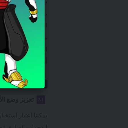
يمنحك إياه استئجا
بمثابة محقق سيبراني
الماضي، كان الأمن ا
معصوب العينين. بفضل
الراهن لعبة الشطرنج 
أفضل للفوز.
أهمية استخب
تعزيز وضع الأ
يمكننا اعتبار استخب
الهجمات الضارة. إن