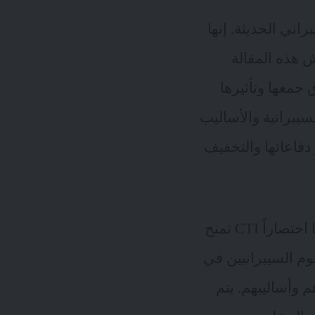
اني الحديثة. إنها
 هذه المقالة
 جمعها وتأثيرها
يبرانية والأساليب
فاعاتها والتخفيف
التي يشار لها اختصاراً CTI تمنح
وم السيبرانيين في
 وأساليبهم. يتم