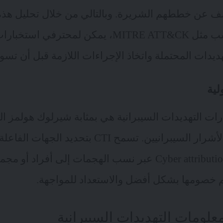
ف عن خططهم الشريرة. وبالتالي من خلال تحليل هذه
سب مثل
MITRE ATT&CK
، يمكن لمحترفي استخبارات
هديدات المحتملة واتخاذ الإجراءات اللازمة قبل أن تسوء
لية
رات التهديدات السيبرانية هي بمثابة شيرلوك هولمز ا
الأدلة لكشف أقنعة الأشرار السيبرانيين. تسمح CTI 
وتحديد المسؤولية Cyber attribution عبر نسب الهجمات إلى أ
 خصومها بشكل أفضل والاستعداد للمواجهة.
لومات التهديدات السيبرانية