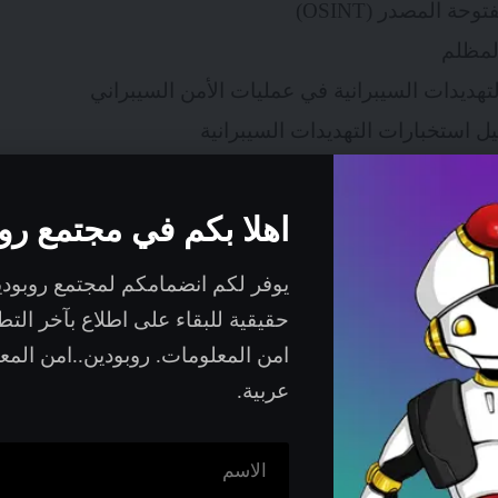
حة المصدر (OSINT)
المظلم
تهديدات السيبرانية في عمليات الأمن السيبراني
ل استخبارات التهديدات السيبرانية
تنفيذ استخبارات التهديدات السيبرانية
اهلا بكم في مجتمع رو
يوفر لكم انضمامكم لمجتمع روبود
رات التهديدات السيبرانية
حقيقية للبقاء على اطلاع بآخر الت
امن المعلومات. روبودين..امن الم
ك الكرة البلورية التي نراها في الأفلام تساعد السحرة على 
عربية.
عالم المقصود في حالتنا هو عالم الأمن السيبراني. إنه
ا