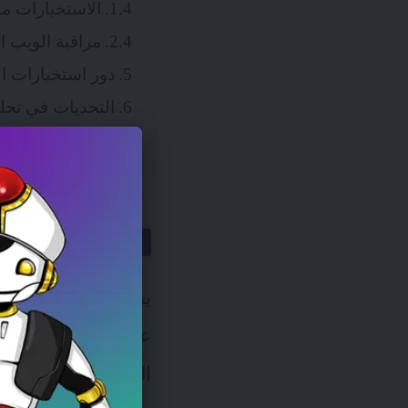
الاستخبارات مفتو
مراقبة الويب 
دور استخبارات ال
التحديات في تحلي
أفضل الممارسات ل
كلمة أخيرة
تطور استخبا
يشبه CTI تل
عوالم مختلفة. لكن ال