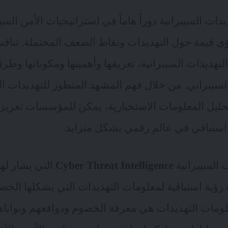
ات السيبرانية دوراً هاماً في استراتيجيات الأمن السيبر
 قيمة حول التهديدات ونقاط الضعف المحتملة. تناقش
هديدات السيبرانية، تعريفها وأهميتها ومكوناتها وطرق
سيبراني. من خلال فهم المشهد المتطور للتهديدات الس
ليل المعلومات الاستخبارية، يمكن للمؤسسات تعزيز د
ستباقي في عالم رقمي بشكل متزايد.
 السيبرانية
Cyber Threat Intelligence
ؤية استباقية لمعلومات التهديدات التي يشكلها الخص
ومات التهديدات هي معرفة الخصوم ودوافعهم ونواياهم