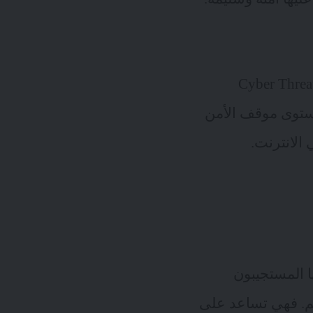
كل متسارع فإن Cyber Threat Intelligence
مستوى موقف الأمن
لانترنت.
تخدمها المستجيبون
م. فهي تساعد على