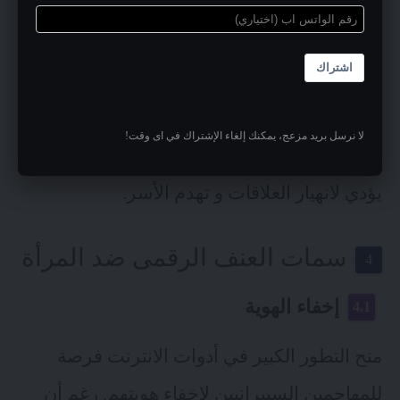
يقل عما نقضيه في ممارسة نشاطات حياتية
تقليدية. لذلك فإن تحول الانترنت وأدوات
اشتراك
التواصل الاجتماعي لمصدر خوف للنساء بسبب
معنفين رقميين أو مبتزين أو مطاردين سيبرانيين
لا نرسل بريد مزعج، يمكنك إلغاء الإشتراك في اى وقت!
ينعكس بالضرورة على الحياة الشخصية و ربما
يؤدي لانهيار العلاقات و تهدم الأسر.
سمات العنف الرقمى ضد المرأة
إخفاء الهوية
منح التطور الكبير في أدوات الانترنت فرصة
للمهاجمين السيبرانيين لإخفاء هويتهم. رغم أن