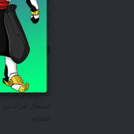
إحدى النصائح الهامة 
للمخاطر الأمنية المح
الحوسبة السحابية لتخز
الأخطاء الأ
أكبر خطأ يرتكبه ال
تطبيق الحماية بشكل 
العادي ولكن في بعض 
النصائح :