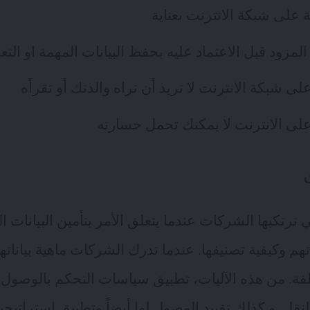
 على شبكة الانترنت بعناية
زود قبل الاعتماد عليه بحفظ البيانات المهمة او التع
ى شبكة الانترنت لا تريد أن تراه والدتك أو تقرأه
لى الانترنت لا يمكنك تحمل خسارته
تي ترتكبها الشركات عندما يتعلق الأمر بتأمين البيانات
تهم وكيفية تصنيفها. عندما تدرك الشركات ماهية بيان
فة. من هذه الآليات، تطبيق سياسات التحكم بالوصول و
 النقل. و كذلك تقييد الوصول لها أيضاً وتطبيق استراتيج