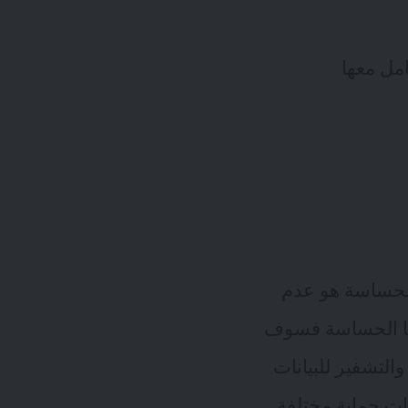
امل معها
 الحساسة هو عدم
اتها الحساسة فسوف
التشفير للبيانات
يات حماية مختلفة