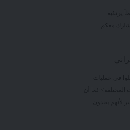
أ يرتكبه
نشارك معكم
لوا في عمليات
 المختلفة> كما أن
ر لأنهم يجدون