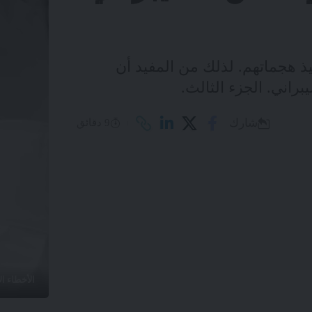
ذ هجماتهم. لذلك من المفيد أن
براني. الجزء الثالث.
شارك
9 دقائق
الأخطاء ال