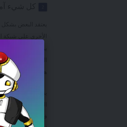
كل شيء آم
يعتقد البعض بشكل 
الأخرى على شبكة ال
يوم نسمع عن
الاخت
العالية لا يمكنها ب
هو افتراض خاطئ.
يجب أخذ هذا الأمر ب
المزيد من الاهتمام 
في حياتنا اليومية.