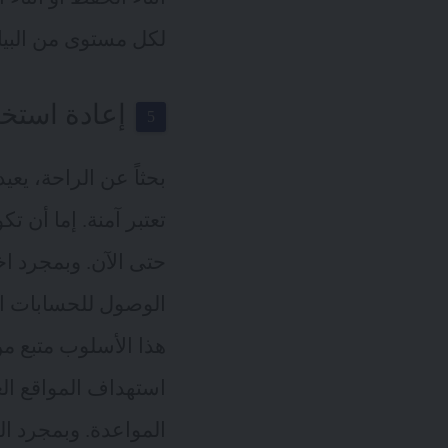
لكل مستوى من البيا
إعادة استخد
بحثاً عن الراحة، ي
تعتبر آمنة. إما أن 
حتى الآن. وبمجرد ا
الوصول للحسابات ال
هذا الأسلوب متبع 
استهداف المواقع الغي
المواعدة. وبمجرد ا