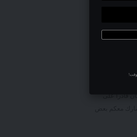
نت كلما قل تعرضنا
لاعتماد على
حماية المطلقة
أنهم يستطيعون
وقت!
يتم منع المهاجم
ن قادراً على
عد. لذلك نشارك معكم بعض