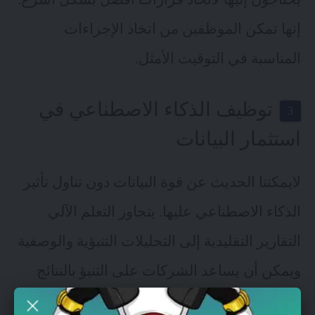
إنها تمكن الموظفين من اتخاذ الإجراءات
المناسبة في التوقيت الأمثل.
توظيف الذكاء الاصطناعي في
استثمار البيانات
لايمكننا الحديث عن قوة البيانات دون تناول تأثير
الذكاء الاصطناعي عليها. يتجاوز التعلم الآلي
التقارير التقليدية إلى التحليلات التنبؤية والوصفية
ويمكن أن يساعد الشركات على التنبؤ بالنتائج
المستقبلية. إنه تطور جوهري من التحليلات