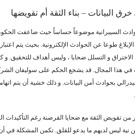
رق البيانات – بناء الثقة أم تقويضها
حوادث السيبرانية موضوعاً حساساً حيث ضاعفت الحكوم
إبلاغ طوعا عن الحوادث الإلكترونية. بحيث يتم اعتبار 
لاختراق و التسلل ضحايا ، وليس أهداف للتحقيق. و
قة في هذا المجال. قد يشجع الحكم على سوليفان الشرك
درالي بحوادث أمن البيانات. و ذلك خشية أن يتم اتهامه
من تقويض الثقة مع ضحايا القرصنة رغم التأكيدات ال
 نية ليس لديهم ما يدعو للقلق. تكمن المشكلة في أن ال