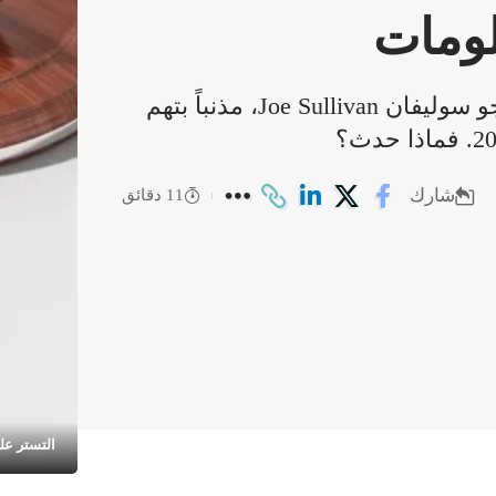
لومات
تم اعتبار كبير مسؤولي الأمن (CSO) في Uber، جو سوليفان Joe Sullivan، مذنباً بتهم
شارك
11 دقائق
التستر عل