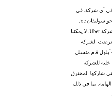
س و لكن ما يحدث في Uber قد يحدث في أي شركة. في
الخامس من تشرين الأول تم اعتبار كبير مسؤولي الأمن (CSO) في Uber، جو سوليفان Joe
والتستر على خرق البيانات عام 2016 لشركة Uber. لا يمكننا
قة، تعرضت الشركة
. بعد ظهر يوم الخميس 15-أيلول قام متسلل
أنظمة الداخلية للشركة
ت لقطات الشاشة التي شاركها المخترق
بودين، ما يبدو أنه وصول كامل إلى العديد من أنظمة Uber IT الهامة. بما في ذلك