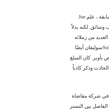
في عام 2016 ، بينما كانت لجنة حكومية أمريكية تحقق مع أوبر في حادثة سابقة ، علم Joe
حسابات أوبر لأكثر من 57 مليون راكب وسائق. لكنه بدلاً
لعديد من زملائه
في أوبر. وكذلك، ضمن محاولته المزعومة للتستر على الحادث ، دفع Sullivanسوليفان أيضًا
يكي للمتسللين من خلال برنامج “bug bounty” الخاص بأوبر. كان المبلغ
بعدم الكشف عن الحادث وذكر كاذباً
ي في شركة مقاضاة
الفاصل بين التستر