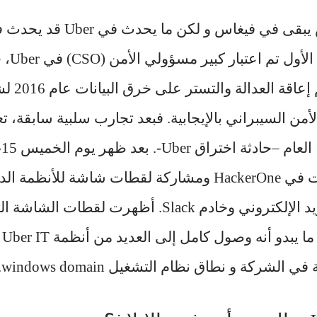
ما يحدث في فيغاس يبقى في فيغا
إعاقة العدالة
 علاقة Uber بالأمن السيبراني بالإيجابية. فبعد تجارب سلبية ساب
العام –
حادثة اختراق Uber
-
بتنزيل تقارير الثغرات في HackerOne ومشاركة لقطات شاشة لل
ولوحة معلومات البريد الإلكتروني وخادم Slack. أظهر
رو
لشركة و نطاق نظام التشغيل windows domain.