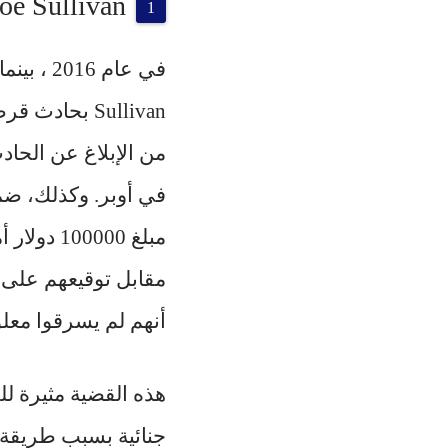
Joe Sullivan – التستر أم رفض الإبل
من الإبلاغ عن الحاد
أنهم لم يسرقوا معل
هذه القضية مثيرة لل
جنائية بسبب طريقة ا