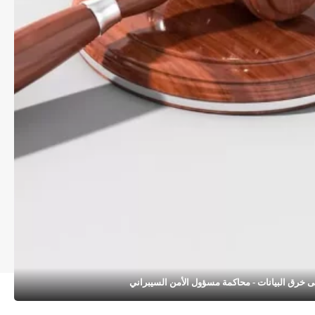
ى خرق البيانات - محاكمة مسؤول الأمن السيبراني