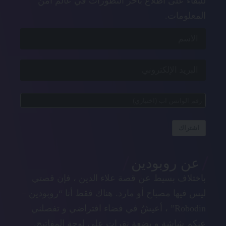
للبقاء على اطلاع بآخر التطورات في عالم امن
المعلومات.
اشتراك
عن روبودين
باختلاف بسيط عن قصة علاء الدين ، فإن قصتي
ليس فيها مصباح أو مارد. هناك فقط أنا “روبودين –
Robodin” ، أعيشُ في فضاء افتراضي و تفصلني
عنكم شاشة و بضعة نقرات على لوحة المفاتيح.