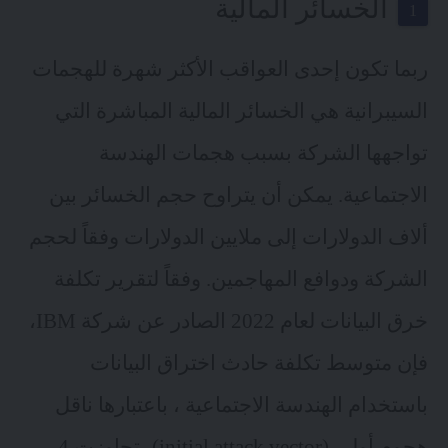
الخسائر المالية
ربما تكون إحدى العواقب الأكثر شهرة للهجمات
السيبرانية هي الخسائر المالية المباشرة التي
تواجهها الشركة بسبب هجمات الهندسة
الاجتماعية. يمكن أن يتراوح حجم الخسائر بين
ألاف الدولارات إلى ملايين الدولارات وفقاً لحجم
الشركة ودوافع المهاجمين. وفقاً لتقرير تكلفة
خرق البيانات لعام 2022
الصادر عن شركة IBM
،
فإن متوسط تكلفة حادث اختراق البيانات
باستخدام الهندسة الاجتماعية ، باعتبارها ناقل
هجوم أولي (initial attack vector)، تجاوزت 4