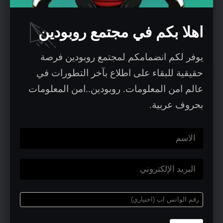
ترتيبه الثالث بعد الولايات المتحدة
اهلا بكم في مجتمع روبودين
والصين.
يوفر لكم انضمامكم لمجتمع روبودين فرصة
مخاطر الهندسة الاجتماعية –
حقيقية للبقاء على اطلاع بآخر التطورات في
عالم امن المعلومات. روبودين..امن المعلومات
دليل اكتشاف الهجمات
بحروف عربية.
استفاد المجرمون السيبرانيون من
الذكاء
الاصطناعي
في تطوير وتحسين جودة هجماتهم
ومحتوى وشكل رسائل التصيد الاحتيالي. مع ذلك،
وبحسب وكالة الأمن السيبراني وأمن البنية
التحتية (CISA)، هناك ستة مؤشرات مشتركة