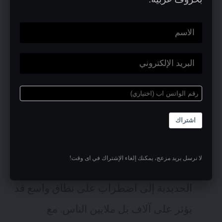
خصوصية صاحب المنزل للخطر.
التأثير على البنية التحتية
يشكل ضعف الأمن
السيبراني في انترنت الأشياء تهديداً على
البنية التحتية. ويطرح احتمال وقوع هجمات
مدمرة في قطاعات مثل الطاقة والنقل
اشتراك
والتصنيع مما يؤدي لتعطل الخدمات
الأساسية. على سبيل المثال، يمكن أن يؤدي
لا نرسل بريد مزعج، يمكنك إلغاء الإشتراك في اى وقت!
الهجوم على أنظمة التحكم بالسكك
الحديدية إلى اضطراب على نطاق واسع قد
يؤثر على آلاف بل ملايين الناس. مع