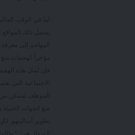
أما في الوقت الحالي
يشمل ذلك المواقع 
المهاجم إلى معرفة 
مؤخراً
كهجمات منع ا
فإن لمثل هذه الهجم
الاجتماعية التي تعت
الموظف ليتمكن من 
منع الجهات الخبيثة 
تطوير أساليبهم. لكن
السؤال هي: ” طالما أ