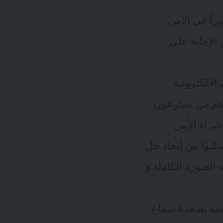
راً في الأمن
 الإجابة على
لالكترونية
دهم من يصارعون
خبراء الأمن
مكنوا من إيجاد حل
 الصورة الكاملة.و
همة يسعدنا سماع