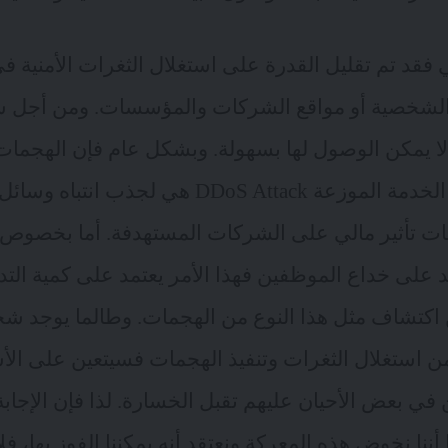
 فقد تم تقليل القدرة على استغلال الثغرات الأمنية ف
الشخصية أو مواقع الشركات والمؤسسات. ومن أجل ش
لا يمكن الوصول لها بسهولة. وبشكل عام فإن الهجمات 
لخدمة الموزعة
DDoS Attack هي لجذب انتباه وسا
ات تأثير مالي على الشركات المستهدفة. أما بخصوص
مد على خداع الموظفين فهذا الأمر يعتمد على كمية ال
اكتشاف مثل هذا النوع من الهجمات. وطالما يوجد ش
من استغلال الثغرات وتنفيذ الهجمات فسيتعين على الأ
 في بعض الأحيان عليهم تقبل الخسارة. لذا فإن الإجا
ننا نخوض هذه المعركة ونعتقد أنه يمكننا الفوز بها، ف