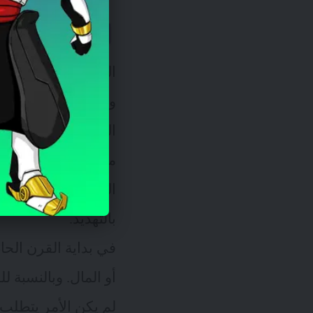
جواب الخبير 
السؤال الذي طرحته ل
وبالتالي فإن المعرك
اليومية الأخرى التي
مزمن. وبالنسبة لأي 
المطلق فهو أمر مست
بالتهديد.
في بداية القرن الحا
أو المال. وبالنسبة 
لم يكن الأمر يتطلب 