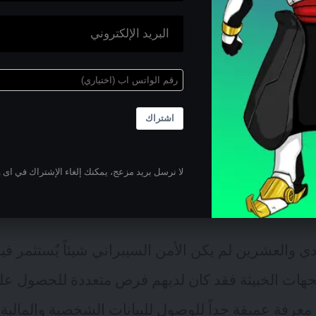
الثاني على سؤال هل أمن الانترنت معركة خاسرة؟
ه إجابة بسيطة نسبياً، التحدي هو تغيير نظرة الجمهور 
ة ضد “انعدام الأمن والحماية” على الانترنت مشابهة لل
اشتراك
 يشارك فيها الناس. لا أعتقد أن المشكلة قابلة للحل
شركة تعمل في مجال الأمن السيبراني فإن دورها لا يتم
لا نرسل بريد مزعج، يمكنك إلغاء الإشتراك في اى 
حيل. ولكن الغرض من وجودها هو التخفيف من آثار ال
دي والعشرين لم يكن الأمن السيبراني شيئاً يُستثمر في
للجهات الخبيثة فقد كان لديهم فرص متعددة للحصول على
معرفة عميقة جداً للوصول للبيانات الشخصية والمالية.