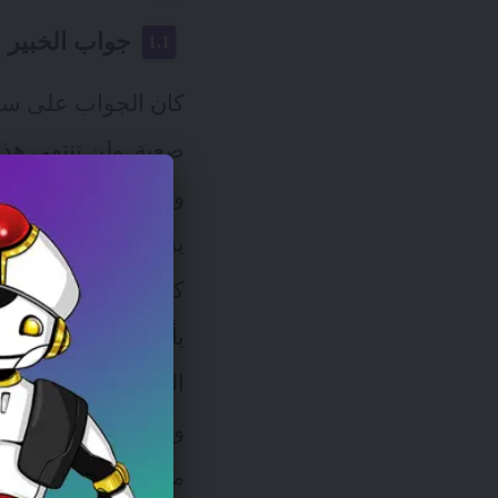
جواب الخبير ا
كان الجواب على سؤال
صعبة. ولن تنتهي هذه
وبالتأكيد هناك بشك
يجب أن تفهم الشركا
كيفية تغيير سلوكيا
يأخذوا في عين الاع
التكاليف ليست منخفض
والتهديدات فعلى ال
من لا شيء.