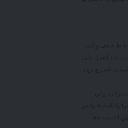
ى نقاط ضعف والتي
لك عند العمل على
تسليم السريع دون
لسيبراني. وفي
راتها السلبية وليس
 من الصعب حقاً