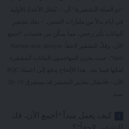
“ذو الصلة التشفيرية” أن: – يُحلل الأعداد الأولية
في أيام بدلاً من مليارات السنين. – يفك تشفير
البيانات بأثر رجعي، مما يمكّن من هجمات “اجمع
الآن، وفكّ التشفير لاحقاً- Harvest now, decrypt
later”، حيث يخزن المهاجمون البيانات المشفرة
لفكها فيما بعد. هذا الإلحاح يدفع إلى اعتماد PQC
الآن—فانتقال معايير التشفير قد يستغرق 10–20
سنة.
كيف يعمل مبدأ “أجمع الأن، فك
التشفير لاحقاً”؟