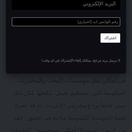
في حين أن الحاسوب التقليدي يستغرق 300
تريليون سنة أو أكثر لفك تشفير بطول 2048 بت،
اشتراك
فإن الحاسوب الكمومي يستطيع فك تشفيره في
ثوانٍ، بفضل الكيوبتات. تكمن المشكلة في أن
لا نرسل بريد مزعج، يمكنك إلغاء الإشتراك في اى وقت!
هذه التقنية ليست متاحة على نطاق واسع – فقط
في أماكن مثل مؤسسات البحث والمختبرات
الحكومية التي تستطيع تحمل تكلفتها. لكن ذلك
ليس عائقاً يردع مجرمي الانترنت، إذ قد تصبح
تقنية الحوسبة الكمومية متاحة في غضون عقد
من الزمن. استعدادًا لذلك، يستخدمون الهجمات