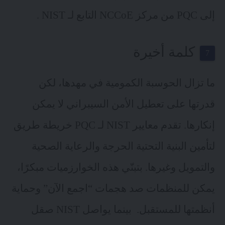
إلى PQC من مركز NCCoE التابع لـ NIST .
كلمة أخيرة
ما تزال الحوسبة الكمومية في مهدها، لكن
قدرتها على تعطيل الأمن السيبراني لا يمكن
إنكارها. تقدم معايير NIST لـ PQC خريطة طريق
لتأمين البنية التحتية الحرجة والرعاية الصحية
والتمويل وغيرها. بتبنّي هذه الخوارزميات مبكرًا،
يمكن للمنظمات صد هجمات “اجمع الآن” وحماية
أنظمتها للمستقبل. بينما يواصل NIST صقل