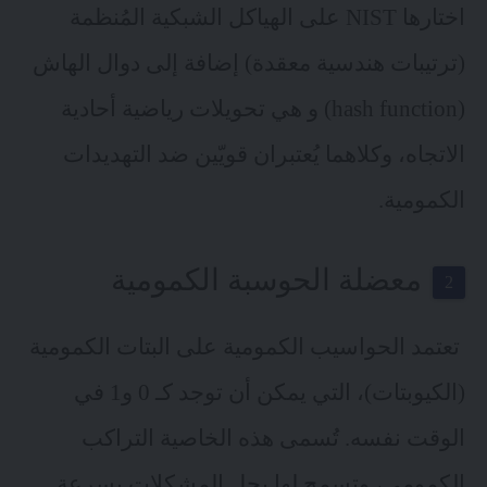
اختارها NIST على الهياكل الشبكية المُنظمة
(ترتيبات هندسية معقدة) إضافة إلى دوال الهاش
(hash function) و هي تحويلات رياضية أحادية
الاتجاه، وكلاهما يُعتبران قويّين ضد التهديدات
الكمومية.
معضلة الحوسبة الكمومية
تعتمد الحواسيب الكمومية على البتات الكمومية
(الكيوبتات)، التي يمكن أن توجد كـ 0 و1 في
الوقت نفسه. تُسمى هذه الخاصية التراكب
الكمومي، وتسمح لها بحل المشكلات بسرعة