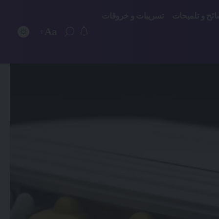
ائح و تلميحات
تسريبات و خروقات
Aa