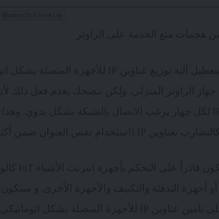
من هجمات منع الخدمة على الراوتر
تنصح بعض المواقع بتعطيل آلية توزيع عناوين IP للأجهز
DHC ضمن جهاز الراوتر المنزلي. ولكن ننصحك بعدم فعل ذلك ل
بعدها تعيين عناوين IP لكل جهاز يرغب الاتصال بالشبكة بشكل يدوي. و
خدام نفس العنوان ضمن أكثر من جهاز).
كذلك، سترغب أن تكون
و أجهزة التدفئة والتكييف والأجهزة الأخرى. و سيكون ذ
DHCP الذي يعمل على تامين عناوين IP للأجهزة المتصلة بشكل