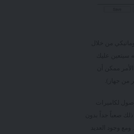
ة المتصلة بشكل اتوماتيكي من خلال
أنه سيتعين عليك
هذا الأمر ممكن أن
 قادراً على التحكم بأجهزة انترنت الأشياء IoT كالوصول لكاميرات
لك صعباً جداً بدون
 اتوماتيكي. ومع وجود العديد