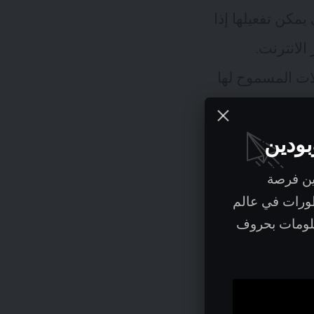
يمكن تفعيلها إذا
الانترنت.
ات المسموح لها
بودين
ين فرصة
طورات في عالم
علومات بحروف