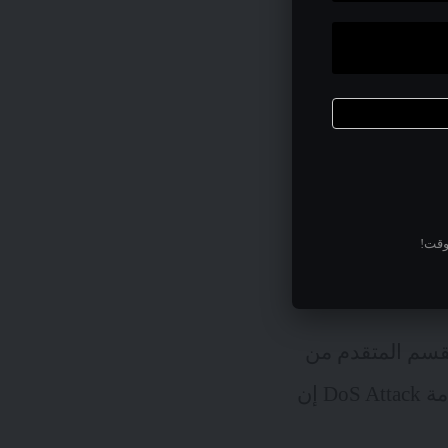
وقت!
لقسم المتقدم من
إعدادات الحماية ضمن الجهاز. ومن ثم تفعيل الحماية ضد هجمات منع الخدمة DoS Attack إن