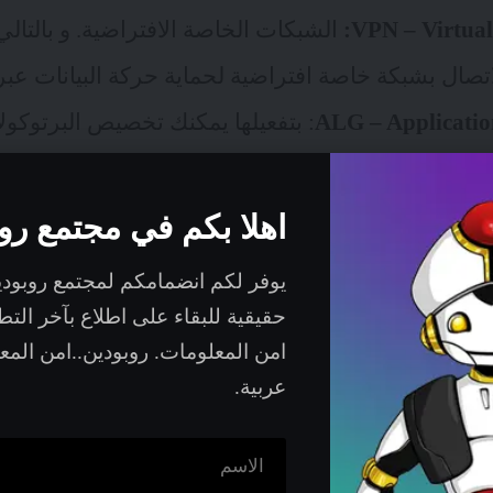
VPN – Virtual
الشبكات الخاصة الافتراضية. و بالتالي 
تصال بشبكة خاصة افتراضية لحماية حركة البيانات عبر 
: بتفعيلها يمكنك تخصيص البرتوكول
اهلا بكم في مجتمع رو
يوفر لكم انضمامكم لمجتمع روبود
حقيقية للبقاء على اطلاع بآخر الت
امن المعلومات. روبودين..امن الم
عربية.