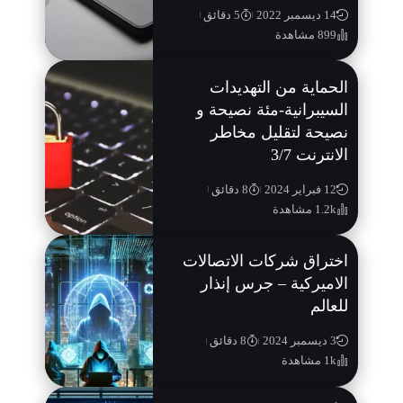
14 ديسمبر 2022
5 دقائق
899 مشاهدة
الحماية من التهديدات
السيبرانية-مئة نصيحة و
نصيحة لتقليل مخاطر
الانترنت 3/7
12 فبراير 2024
8 دقائق
1.2k مشاهدة
اختراق شركات الاتصالات
الاميركية – جرس إنذار
للعالم
3 ديسمبر 2024
8 دقائق
1k مشاهدة