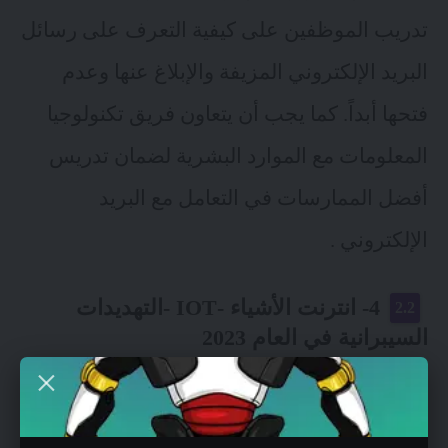
تدريب الموظفين على كيفية التعرف على رسائل
البريد الإلكتروني المزيفة والإبلاغ عنها وعدم
فتحها أبداً. كما يجب أن يتعاون فريق تكنولوجيا
المعلومات مع الموارد البشرية لضمان تدريس
أفضل الممارسات في التعامل مع البريد
الإلكتروني .
4- انترنت الأشياء -IOT -التهديدات
السيبرانية في العام 2023
في عام 2020 ، كانت 61٪ من الشركات تستخدم
انترنت الأشياء ، وتستمر هذه النسبة في الزيادة.