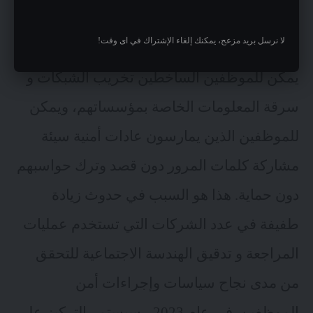
5- التهديدات السيبرانية – مخاوف من
الداخل
لا نرسل بريد مزعج، يمكنك إلغاء الإشتراك في اى وقت!
يمكن للموظفين الساخطين تخريب الشبكات و
سرقة المعلومات الخاصة بمؤسساتهم، ويمكن
للموظفين الذين يمارسون عادات أمنية سيئة
مشاركة كلمات المرور دون قصد وترك حواسبهم
دون حماية. هذا هو السبب في حدوث زيادة
طفيفة في عدد الشركات التي تستخدم عمليات
المراجعة و تدقيق الهندسة الاجتماعية للتحقق
من مدى نجاح سياسات وإجراءات أمن
الموظفين. في عام 2023 ، سيستمر التركيز على