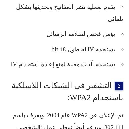
يقوم بعملية نشر المفاتيح وتحديثها بشكل
تلقائي
يؤمن فحص لسلامة الرسائل
يستخدم IV له طول 48 bit
يستخدم آليات معينة لمنع إعادة استخدام IV
التشفير في الشبكات اللاسلكية
باستخدام WPA2:
تم الإعلان عن WPA2 عام 2004. ويعرف باسم
802.11i. ويدعم أيضاً نمطي عمل (الشخصي