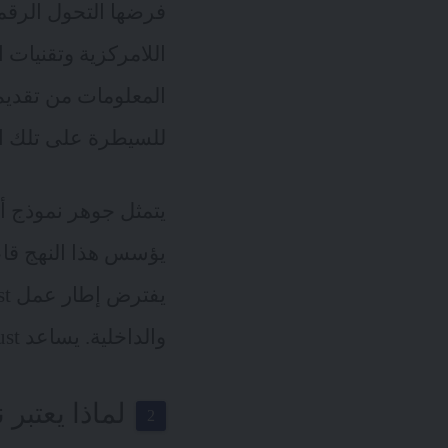
فرضها التحول الرقمي
المعلومات من تقديم ا
للسيطرة على تلك ا
يتمثل جوهر نموذج أمان Zero- trust في عدم ا
يؤسس هذا النهج قاع
والداخلية. يساعد Zero Trust في وضع استراتيجية لمواجهة تلك التهديدات.
لماذا يعتبر نموذج الـ 