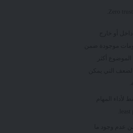
داخل أو خارج
معلومات موجودة ضمن
د الحوسبة السحابية و الـ BYOD و الـ IoT أصبح الموضوع أكثر
ط الضعف التي يمكن
.
 لأداء المهام
ن عدم وجود ما