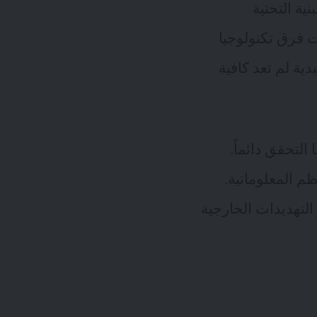
ية التحتية
ات قد مكنت فرق تكنولوجيا
دية لم تعد كافية
 التحقق دائماً.
م المعلوماتية.
ً لخطر التهديدات الخارجية