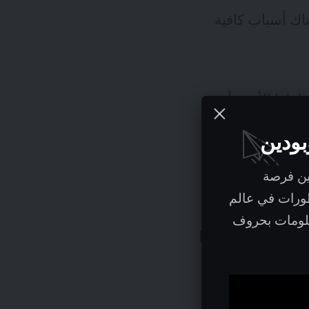
و الإدارية لتطبيق نموذج zero trust إلا أن هناك أسباب كافية
ها الأمنية أن
ك. يمكننا دائماً
بودين
ين فرصة
طورات في عالم
: نقلت منظمات الأعمال برامجها و تطبيقاتها إلى الـ Cloud
علومات بحروف
وعلى أي جهاز. عندما
تنشر مؤسسة ما تطبيقها على سحابة عامة مثل Google أو Amazon أو Azure ، تصبح بياناتها
ذه الحالة، رغم كل