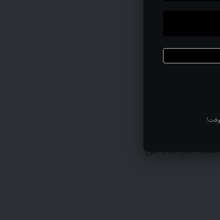
 التي تبذلها الشركات الكبرى بهذا الخصوص إلا أن حالة solarwinds أثبتت أنه لا شيء
 مكاتبها إلا أن
العمل من المنزل يبقى خياراً ضمن حزمة الاجراءات للإستجابة لأي جائحة مشابهة لـ كوفيد-19.
مختلفة. مع قيام
وقت!
العملاء والموظفين بتسجيل الدخول إلى شبكة تكنولوجيا المعلومات عبر الـ IP address ، أصبح
اً أقل أماناً من