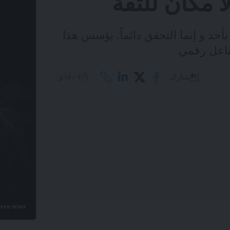
Zero tru في عدم الثقة بأحد و إنما التحقق دائماً. يؤسس هذا
فاعل رقمي
شارك
4 دقائق
zero-trust لا مكان للث