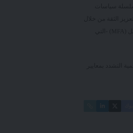
سلسلة سياسات
عزيز الثقة من خلال
التحقق المستمر و تطبيق حلول أمنية مثل (SSO) والمصادقة متعددة العوامل (MFA) -التي
ية التشدد بمعايير
وك