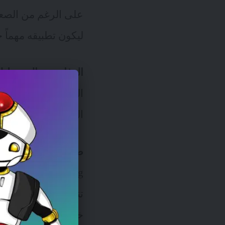
ليكون تطبيقه مهماً جد
الدفاع عن المحيط لم 
التهديد دائماً مصدره
الرجوع لقصة حصان
ضعف السحابة الحاس
computing 
خارج (أسوار) أمان خ