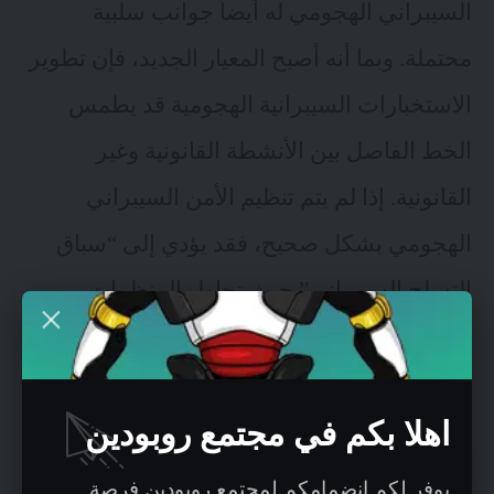
السيبراني الهجومي له أيضاً جوانب سلبية
محتملة. وبما أنه أصبح المعيار الجديد، فإن تطوير
الاستخبارات السيبرانية الهجومية قد يطمس
الخط الفاصل بين الأنشطة القانونية وغير
القانونية. إذا لم يتم تنظيم الأمن السيبراني
الهجومي بشكل صحيح، فقد يؤدي إلى “سباق
التسلح السيبراني” حيث تحاول المنظمات
والحكومات باستمرار التفوق على بعضها البعض
من حيث القدرات السيبرانية.
اهلا بكم في مجتمع روبودين
الأتمتة ورقمنة الخدمات
يوفر لكم انضمامكم لمجتمع روبودين فرصة