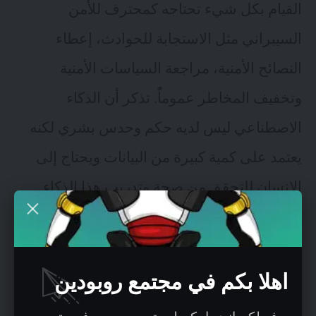
القيام بكل شيء تحتاجه كمحترف للأمن
السيبراني مثل الاستجابة للحوادث، إعطاء
النصائح الأمنية، مراجعة السياسات الأمنية
وتخفيف المخاطر عموماًُ. تذكر أن الذكاء
الاصطناعي ليس لديه حكم وحدس بشري لكنه
يعتمد على كمية كبيرة من البيانات ويحتاج إلى
الإنسان للتحقق من صحة وتدريب هذا الذكاء
الاصطناعي.
والذكاء الاصطناعي نفسه لديه الكثير من القضايا
اهلا بكم في مجتمع روبودين
الأمنية . مما يعني أن الأمن السيبراني لن يختفي