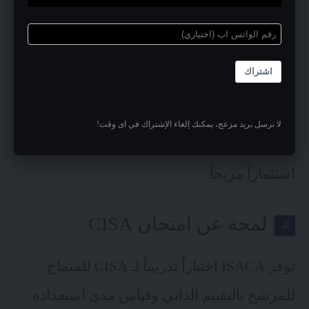
السنوية البالغة 45 دولار لأعضاء ISACA أو 85
دولار أمريكيًا لغير الأعضاء. ومع ذلك، فإن
اشتراك
الرواتب المرتفعة وفرص العمل المتزايدة التي
المتاحة لحاملي شهادة CISA تشير إلى أن
لا نرسل بريد مزعج، يمكنك إلغاء الإشتراك في اى وقت!
السعي للحصول على الشهادة سيكون دائماً
استثماراً مربحاً.
لمحة عن امتحان CISA
توفر ISACA اختباراً تدريبياً لـ CISA للسماح
للمرشح بالتقييم الذاتي وقياس مدى استعداده