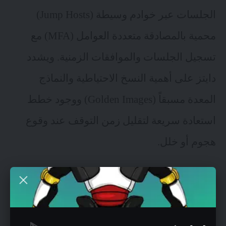
الجلسات عبر خوادم وسيطة (Jump Hosts)
محمية بالمصادقة متعددة العوامل (MFA) مع
تسجيل الجلسات والموافقات الزمنية. ويشدد
دايتز على أهمية النسخ الاحتياطية والنماذج
المعدة مسبقاً (Golden Images) ووجود خطط
استعادة سريعة لتقليل زمن التوقف عند وقوع
هجوم أو خلل.
إدارة مخاطر انترنت الأشياء
يحدّد كين دايتز ثلاث أولويات أساسية لأي مدير