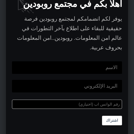
اهلا بكم في مجتمع روبودين
أمن معلومات حديث:
يوفر لكم انضمامكم لمجتمع روبودين فرصة
1. تقليل نطاق الأضرار (Reduce Blast
حقيقية للبقاء على اطلاع بآخر التطورات في
Radius)
عالم امن المعلومات. روبودين..امن المعلومات
بحروف عربية.
حدّد العمليات الحيوية (“جوهرة التاج”) واختبر
قوة التجزئة والهوية والامتيازات حولها. قِس نتائج
ملموسة مثل:
نسبة الأصول المُسجّلة،
نسبة الأنظمة المجزّأة،
اشتراك
نسبة الوصول المحمي بالمصادقة متعددة