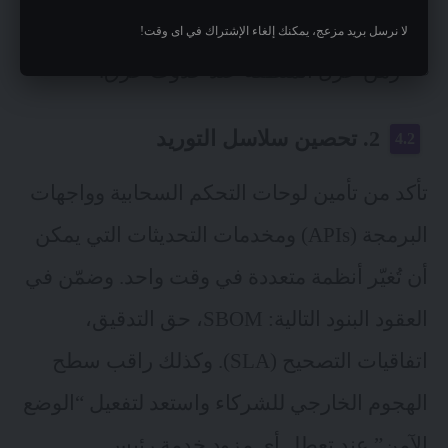
العوامل،
لا نرسل بريد مزعج، يمكنك إلغاء الإشتراك في اى وقت!
زمن عزل المنطقة عند حدوث خرق.
2. تحصين سلاسل التوريد
تأكد من تأمين لوحات التحكم السحابية وواجهات
البرمجة (APIs) ومخدمات التحديثات التي يمكن
أن تُغيّر أنظمة متعددة في وقت واحد. وضمّن في
العقود البنود التالية: SBOM، حق التدقيق،
اتفاقيات التصحيح (SLA). وكذلك راقب سطح
الهجوم الخارجي للشركاء واستعد لتفعيل “الوضع
الآمن” عند تعطل أي مزود خدمة رئيس.