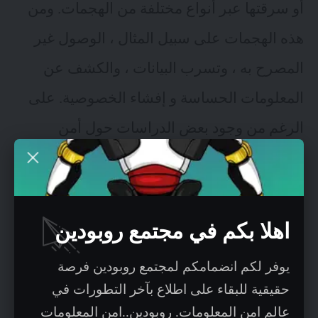
أو سرقتها عبر أنواع مختلفة من الهجمات. ومن
هذه الهجمات على سبيل المثال ، الوصول غير
المصرح به ، وتسرب البيانات ، والكشف عن
المعلومات الحساسة و إفشاء الخصوصية. على
الرغم من وجود بعض الدراسات حول أمن
البيانات وحماية الخصوصية ، لا يزال هناك نقص
للدراسات المنهجية حول هذا الموضوع في نظام
التخزين السحابي. نحتاج جميعاً لمراجعة الضوابط
اهلا بكم في مجتمع روبودين
الخاصة بأمن البيانات وقضايا الخصوصية
يوفر لكم انضمامكم لمجتمع روبودين فرصة
وتكنولوجيا تشفير البيانات. و كذلك الإجراءات
حقيقية للبقاء على اطلاع بآخر التطورات في
المضادة في نظام التخزين السحابي.
عالم امن المعلومات. روبودين..امن المعلومات