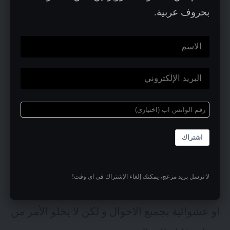
بحروف عربية.
التخزين السحابي-مسؤولية
مشتركة
في السحابة الحاسوبية لا وجود للسيادة التقليدية
للدول على المعلومات التي ينتجها أو يخزنها
مواطنيها. أصبحت السيطرة الفيزيائية و المنطقية
اشتراك
خاضعة لأنظمة الشركات الكبرى و سياسات
السرية و حماية الخصوصية التي تنظم عمل تلك
لا نرسل بريد مزعج، يمكنك إلغاء الإشتراك في اى وقت!
الشركات العملاقة. هذه السياسات ليست سيئة
او عشوائية بجميع الاحوال و لكن لا يخلو الأمر من