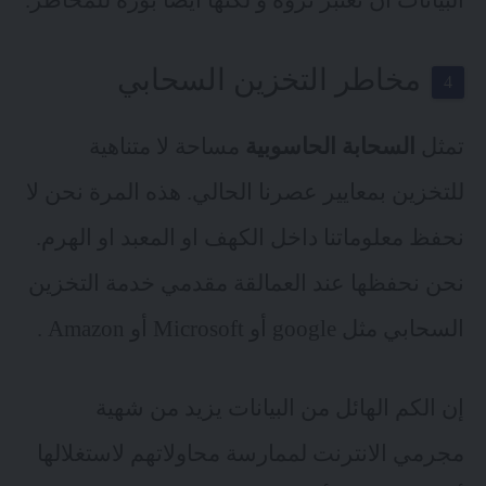
البيانات أن تعتبر ثروة و لكنها أيضاً بؤرة للمخاطر.
مخاطر التخزين السحابي
تمثل
السحابة الحاسوبية
مساحة لا متناهية
للتخزين بمعايير عصرنا الحالي. هذه المرة نحن لا
نحفظ معلوماتنا داخل الكهف او المعبد او الهرم.
نحن نحفظها عند العمالقة مقدمي خدمة التخزين
السحابي مثل google أو Microsoft أو Amazon .
إن الكم الهائل من البيانات يزيد من شهية
مجرمي الانترنت لممارسة محاولاتهم لاستغلالها