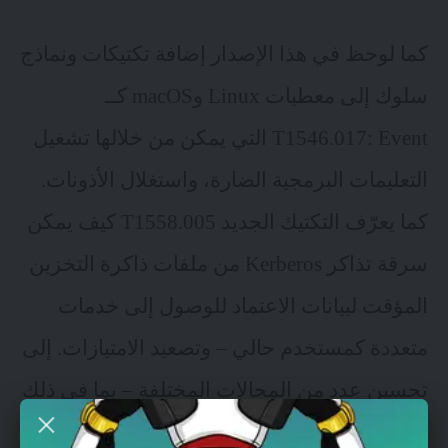
كما لوحظ في هذا الإصدار إضافة تكتيكات ونماذج
سلوك إلى معطيات Linux وmacOS كــ
T1546.017: Event التي يمكن من خلالها تشغيل
التعليمات البرمجية الضارة، واستغلال الأذونات.
كما يعرّف التكتيك الجديد T1558.005 كيف يمكن
سرقة تذاكر Kerberos من ملفات ذاكرة التخزين
المؤقت لبيانات الاعتماد للوصول إلى خدمات
متعددة كمستخدم حالي – وتصعيد الامتيازات. إلى
تحسين عدد من المجالات المختلفة – بما في ذلك
إعادة هيكلة التقنيات التي يستخدمها الخصوم