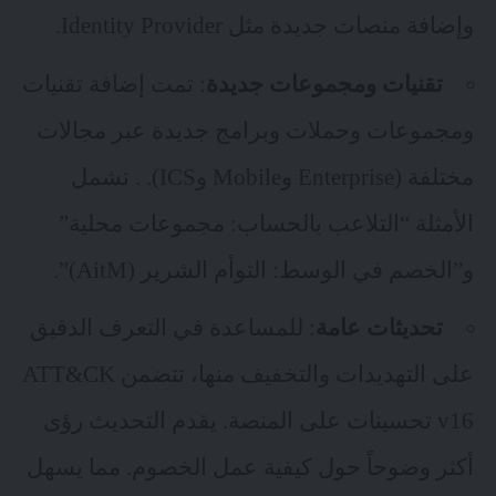
وإضافة منصات جديدة مثل Identity Provider.
تقنيات ومجموعات جديدة
: تمت إضافة تقنيات
ومجموعات وحملات وبرامج جديدة عبر مجالات
مختلفة (Enterprise وMobile وICS). . تشمل
الأمثلة “التلاعب بالحساب: مجموعات محلية”
و”الخصم في الوسط: التوأم الشرير (AitM)”.
تحديثات عامة
: للمساعدة في التعرف الدقيق
على التهديدات والتخفيف منها، تتضمن ATT&CK
v16 تحسينات على المنصة. يقدم التحديث رؤى
أكثر وضوحاً حول كيفية عمل الخصوم. مما يسهل