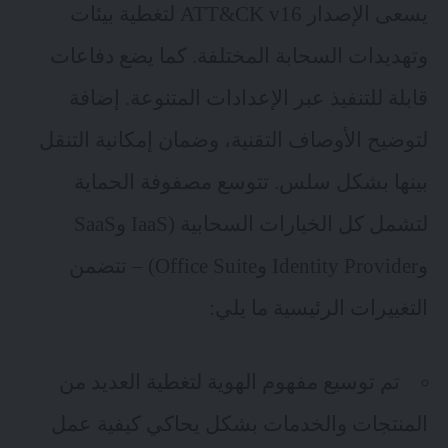
يسعى الإصدار ATT&CK v16 لتغطية بيئات
وتهديدات السحابة المختلفة. كما يضع دفاعات
قابلة للتنفيذ عبر الإعدادات المتنوعة. إضافة
لتوضيح الأوصاف التقنية، وضمان إمكانية التنقل
بينها بشكل سلس. تتوسع مصفوفة الحماية
لتشمل كل الخيارات السحابية (IaaS وSaaS
وIdentity Provider وOffice Suite) – تتضمن
التغييرات الرئيسية ما يلي:
تم توسيع مفهوم الهوية لتغطية العديد من
المنتجات والخدمات بشكل يحاكي كيفية عمل