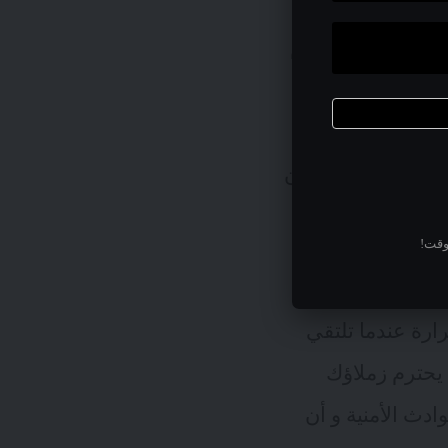
-. أو أن نطلب من
ني مستعجل بينما هم
 بشكل مؤقت في
 وتخيل أنه مع كل
د لسماع عبارات -من
لك التقييد الذي
وقت!
ارة عندما تلتقي
 يحترم زملاؤك
دث الأمنية و أن