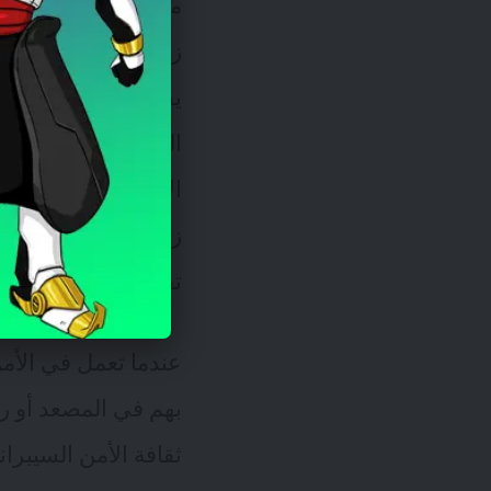
ما نفعله عادة كمسؤول
زملائنا في إدارة تك
يفكرون في تناول الغ
المؤسسة لتجنب هجما
الإجراءات الوقائية 
زملائك في إدارات أخ
تفرضه علينا؟.
عندما تعمل في الأمن
بهم في المصعد أو رك
ثقافة الأمن السيبر