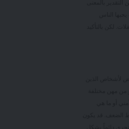
 التقدير بالمعنى
يحبها الناس
ات. لكن بالتأكيد
عض لأشخاص الذين
و من مهن مختلفة
أمني أو ما هي
اط الضعف. قد يكون
تجري دائماً بشكل