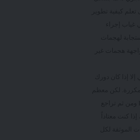
 تعلم كيفية تطوير
 غياب إجراء
ستجابة لهجمات
مواجهة هجمات غير
إلا إذا كان دورك
مكررة. لكن معظم
البيئات ليست كذلك. في معظم بيئات العمل، ستجد نفسك تعمل على DLP ومن ثم تراجع
ا كنت معتاداً
ت الموثقة لكل