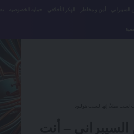
ن السيبراني
أمن و مخاطر
الهكر الأخلاقي
حماية الخصوصية
نص
صية
 لست بطلاً، إنها ليست هوليود
السيبراني – أنت