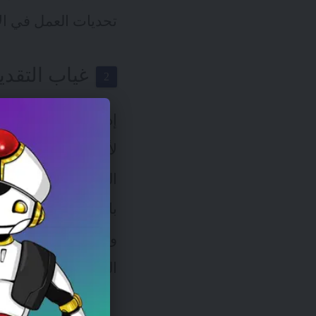
تحديات العمل في ال
غياب التقدي
إذا كنت شخصاً يبحث 
لأن مديرك لا يقيم لك
السيبراني مناسباً ل
بالنسبة لهم. وخاصة 
ومعتاداً على سماع عب
السيبراني لا يتم بهذ