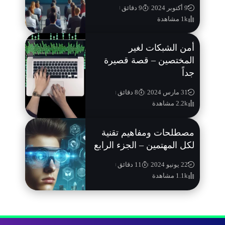
9 أكتوبر 2024
9 دقائق
1k مشاهدة
أمن الشبكات لغير
المختصين – قصة قصيرة
جداً
31 مارس 2024
8 دقائق
2.2k مشاهدة
مصطلحات ومفاهيم تقنية
لكل المهتمين – الجزء الرابع
22 يونيو 2024
11 دقائق
1.1k مشاهدة