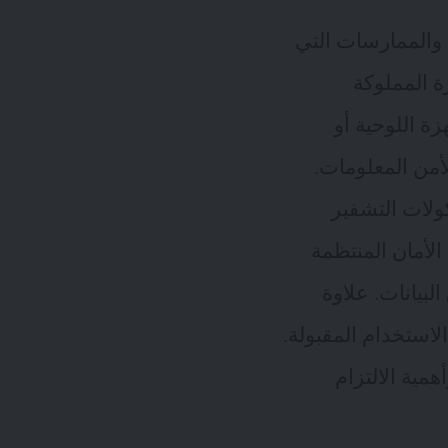
سات والممارسات التي
 المملوكة
ة اللوحية أو
راض العمل أصبحت حوكمة BYOD ضرورة لأمن المعلومات.
كولات التشفير
الأمان المنتظمة
بيانات. علاوة
ستخدام المقبولة.
ية الالتزام