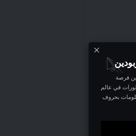
بودين
ين فرصة
طورات في عالم
علومات بحروف
 أي مبادرة أمنية ، فإن بناء أساس قوي لسياسة BYOD سيعزز فرص نجاحها.
ة. يجب أن تجيب