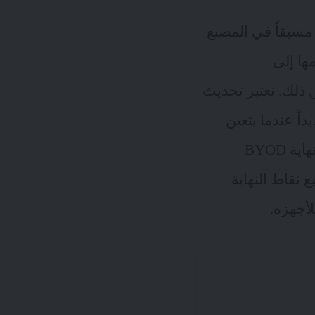
 مسبقاً في المصنع
ها إلى
ذلك. نعتبر تحديث
ً عندما يتعين
على المؤسسات التعامل مع متطلبات الامتثال وحماية البيانات. تمثل نقاط نهاية BYOD
نقاط النهاية
أجهزة.