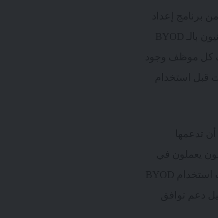
برنامج إعداد
إذا لم يكن كذلك بالفعل. يجب أن يتلقى الموظفون الحاليون المعنيون بالـ BYOD
رف كل موظف وجود
لومات قبل استخدام
أن تدعمها
مون يعملون في
الخدمات المالية ، فقد ترغب إدارة تكنولوجيا المعلومات في حصر موافقات استخدام BYOD
يل دعم توافق