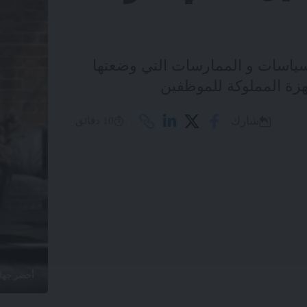
الخاص) السياسات و الممارسات التي وضعتها
هزة المملوكة للموظفين
شارك
10 دقائق
أحضر جهازط