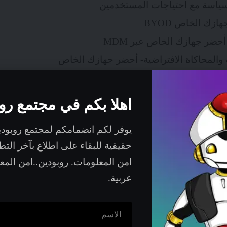
سياسة مع احتياجات المستخدمين
زك الخاص BYOD
حضر جهازك الخاص عبر MDM
ة والمحاكاة الافتراضية- أحضر جهازك الخاص
عي التوليدي و خطة الامتثال
 منتظمة للمخاطر
اهلا بكم في مجتمع رو
يوفر لكم انضمامكم لمجتمع روبود
حقيقية للبقاء على اطلاع بآخر الت
ستخدمين
امن المعلومات. روبودين..امن الم
عربية.
كما هو الحال مع
توضيح حدود استخدام الأجهزة الشخصية داخل المؤسس
على العديد من الأسئلة الجوهرية ومنها: