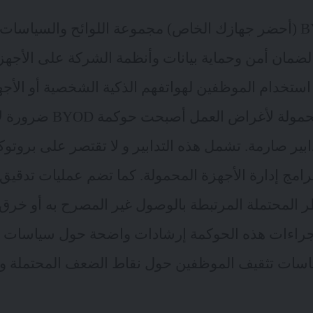
تتضمن حوكمة BYOD (أحضر جهازك الخاص) مجموعة اللوائح والسيا
مان أمن وحماية بيانات وأنظمة الشركة على الأجهزة
استخدام الموظفين لهواتفهم الذكية الشخصية أو الأجهز
أجهزة الكمبيوتر المحمولة لأغ
ابير صارمة. تشمل هذه التدابير و لا تقتصر على بروتو
برامج إدارة الأجهزة المحمولة. كما تضم عمليات تدقيق 
المحتملة المرتبطة بالوصول غير المصرح به أو خرق ال
راءات هذه الحوكمة إرشادات واضحة حول سياسات الا
سات تثقيف الموظفين حول نقاط الضعف المحتملة وأهم