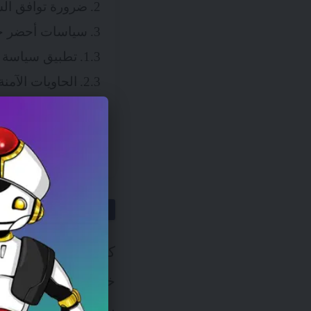
ضرورة توافق ال
سياسات أحضر جها
تطبيق سياسة أ
الحاويات الآمن
الذكاء الاصطنا
إجراء تقييمات
كلمة أخيرة
تطوير سياسة BYOD وإبلاغها للم
خذ الوقت الكافي ل
سياسات أمان Enterprise BYOD