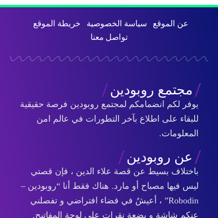
عن الموقع
سياسة الخصوصية
خريطة الموقع
تواصل معنا
مجتمع روبودين
يوفر لكم انضمامكم لمجتمع روبودين فرصة حقيقية
للبقاء على اطلاع بآخر التطورات في عالم امن
المعلومات.
عن روبودين
باختلاف بسيط عن قصة علاء الدين ، فإن قصتي
ليس فيها مصباح أو مارد. هناك فقط أنا “روبودين –
Robodin” ، أعيشُ في فضاء افتراضي و تفصلني
عنكم شاشة و بضعة نقرات على لوحة المفاتيح.