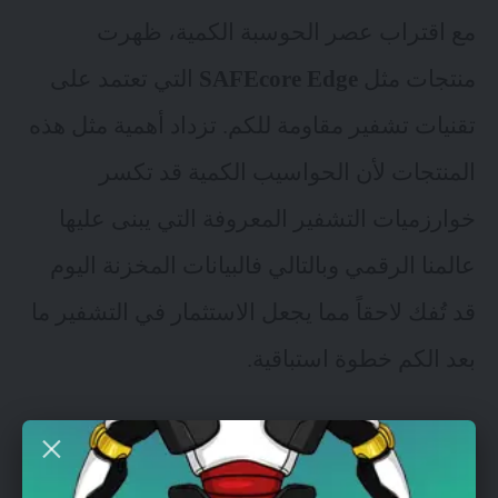
مع اقتراب عصر الحوسبة الكمية، ظهرت
منتجات مثل
SAFEcore Edge
التي تعتمد على
تقنيات تشفير مقاومة للكم
. تزداد أهمية مثل هذه
المنتجات لأن الحواسيب الكمية قد تكسر
خوارزميات التشفير المعروفة التي يبنى عليها
عالمنا الرقمي وبالتالي فالبيانات المخزنة اليوم
قد تُفك لاحقاً مما يجعل الاستثمار في التشفير ما
بعد الكم خطوة استباقية.
منتجات أمن سيبراني جديدة- ما
الهدف؟