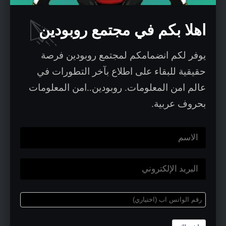
الأمن السيبراني أصبح “ذكياً” وليس فقط
اهلا بكم في مجتمع روبودين
“قوياً” فالاعتماد على الذكاء الاصطناعي يعني
يوفر لكم انضمامكم لمجتمع روبودين فرصة
تحليل ملايين الأحداث في ثوانٍ، اكتشاف الأنماط
حقيقية للبقاء على اطلاع بآخر التطورات في
عالم امن المعلومات. روبودين..امن المعلومات
غير الطبيعية وتقليل الاعتماد على البشر.
بحروف عربية.
توسع نطاق الحماية ليشمل كل شيء. فلم
يعد الأمن مقتصرًا على الشبكات أو الأجهزة بل
أصبح يشمل الذكاء الاصطناعي، انترنت الأشياء
(IoT) والبنية التحتية الحيوية (OT).
تسارع سباق التسلح السيبراني: تشير تقارير