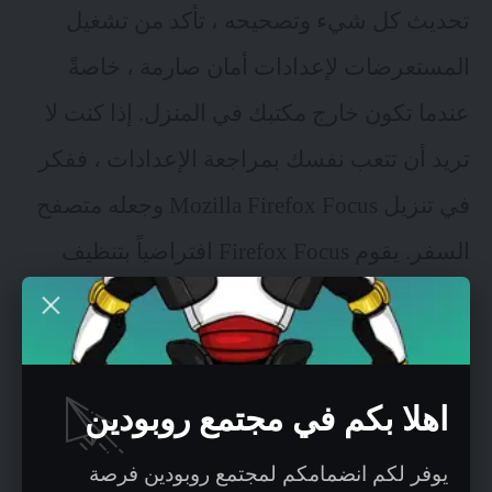
تحديث كل شيء وتصحيحه ، تأكد من تشغيل
المستعرضات لإعدادات أمان صارمة ، خاصةً
عندما تكون خارج مكتبك في المنزل. إذا كنت لا
تريد أن تتعب نفسك بمراجعة الإعدادات ، ففكر
في تنزيل Mozilla Firefox Focus وجعله متصفح
السفر. يقوم Firefox Focus افتراضياً بتنظيف
ذاكرة التخزين المؤقت بعد كل استخدام ، بحيث
لا يمكن لأحد استغلالها.
اهلا بكم في مجتمع روبودين
المصادقة الثنائية و حماية برامج الاتصال
يوفر لكم انضمامكم لمجتمع روبودين فرصة
استخدم المصادقة الثنائية (2FA) في كل مكان