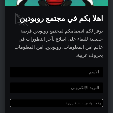
من الضرر؟
اهلا بكم في مجتمع روبودين
يدخل ما سبق في الدوافع والعقليات التي تصب
يوفر لكم انضمامكم لمجتمع روبودين فرصة
في مقولة: إعرف عدوك. وهو ما يمكن لقادة
حقيقية للبقاء على اطلاع بآخر التطورات في
الأمن استخدامه أيضاً لتحسين استراتيجياتهم
عالم امن المعلومات. روبودين..امن المعلومات
بحروف عربية.
الأمنية.
الهدف هو التركيز على تحديد الأعداء أو
المجموعات التي تضمر شراً للمؤسسة وتحديد
نواياهم ، هل هو التسبب باضطراب الأعمال؟ هل
هو مكسب مالي أم هو سرقة ملكية فكرية؟ أم