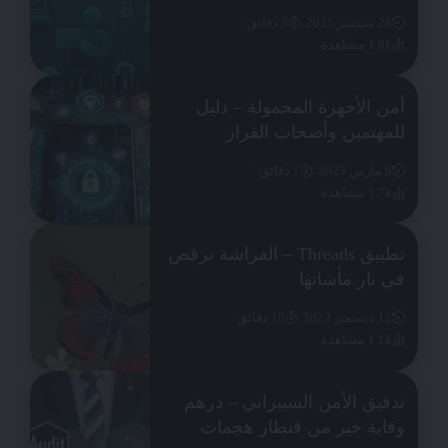
28 سبتمبر 2025
5 دقائق
1.6k مشاهدة
أمن الأجهزة المحمولة – دليل
للمهتمين وأصحاب القرار
6 مارس 2025
7 دقائق
1.7k مشاهدة
تطبيق Threads – الفراشة ترقص
في نار مأساتها
12 ديسمبر 2023
10 دقائق
1.1k مشاهدة
تدقيق الأمن السيبراني – درهم
وقاية خير من قنطار هجمات