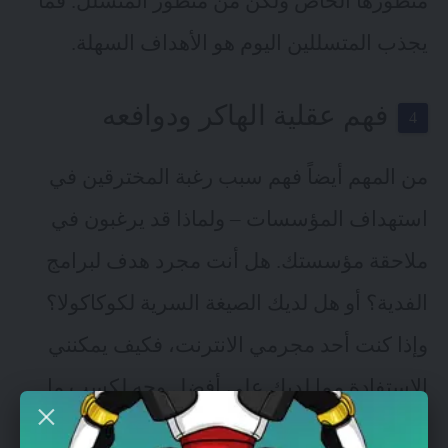
منظورها الخاص ولكن من منظور المتسلل. فما
يجذب المتسللين اليوم هو الأهداف السهلة.
فهم عقلية الهاكر ودوافعه
من المهم أيضاً فهم سبب رغبة المخترقين في
استهداف المؤسسات – ولماذا قد يرغبون في
ملاحقة مؤسستك. هل أنت مجرد هدف
لبرامج
الفدية
؟ أو هل لديك الصيغة السرية لكوكاكولا؟
وإذا كنت أحد مجرمي الانترنت، فكيف يمكنني
الاستفادة مما لديك على أفضل وجه لكسب ما
أستطيع من المال أو التسبب في أكبر قدر ممكن