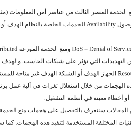
التوافر أو إمكانية الوصول Availability للخدمات الخاصة بالن
تعتبر هذه الهجمات  of Service
Denial of Serv من التهديدات التي تؤثر على شبكات الحاسب. وال
هو جعل مصادرResources الجهاز الهدف أو الشبكة الهدف غير متاح
ذ هذه الهجمات من خلال استغلال ثغرات في آلية عمل برت
ة DDoS والتقنيات المختلفة المستخدمة لتنفيذ هذه الهجمات. ك