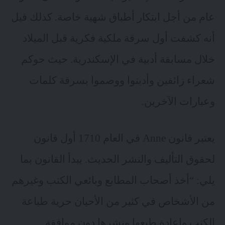
عام من أجل ابتكار أطباق شهية خاصة. كذلك قيل
أنه كشفت أول سرقة ملكية فكرية قبل الميلاد
خلال مسابقة أدبية في الإسكندرية. حيث حوكم
شعراء زائفين وأدينوا ووصموا بسرقة كلمات
وعبارات الآخرين.
يعتبر قانون Anne في العام 1710 أول قانون
لحقوق التأليف والنشر الحديث. يبدأ القانون بما
يلي: “أخذ أصحاب المطابع وبائعي الكتب وغيرهم
من الأشخاص في كثير من الأحيان حرية طباعة
الكتب وإعادة طبعها ونشرها دون موافقة