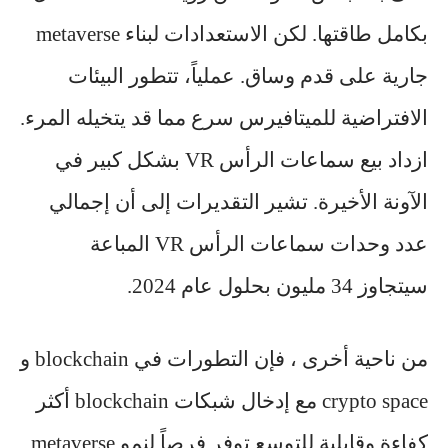
بكامل طاقتها. لكن الاستعدادات لبناء metaverse
جارية على قدم وساق. عملياً، تتطور البيئات
الافتراضية للميتافيرس سرع مما قد يتخيله المرء.
ازداد بيع سماعات الرأس VR بشكل كبير في
الآونة الأخيرة. تشير التقديرات إلى أن إجمالي
عدد وحدات سماعات الرأس VR المباعة
سيتجاوز 34 مليون بحلول عام 2024.
من ناحية أخرى ، فإن التطورات في blockchain و
crypto space مع إدخال شبكات blockchain أكثر
كفاءة وقابلية للتوسع توفر فرصاً لنمو metaverse.