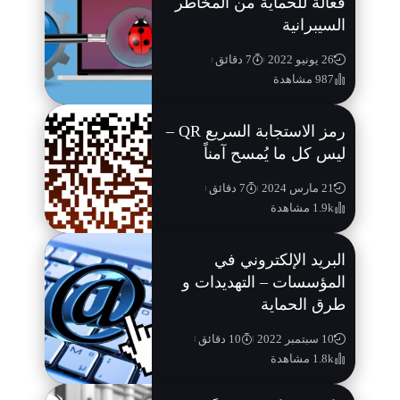
فعالة للحماية من المخاطر
السيبرانية
26 يونيو 2022
7 دقائق
987 مشاهدة
رمز الاستجابة السريع QR –
ليس كل ما يُمسح آمناً
21 مارس 2024
7 دقائق
1.9k مشاهدة
البريد الإلكتروني في
المؤسسات – التهديدات و
طرق الحماية
10 سبتمبر 2022
10 دقائق
1.8k مشاهدة