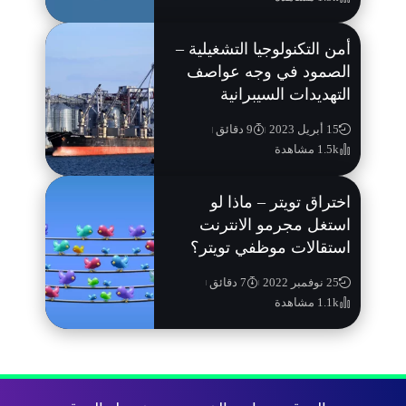
أمن التكنولوجيا التشغيلية –
الصمود في وجه عواصف
التهديدات السيبرانية
15 أبريل 2023
9 دقائق
1.5k مشاهدة
اختراق تويتر – ماذا لو
استغل مجرمو الانترنت
استقالات موظفي تويتر؟
25 نوفمبر 2022
7 دقائق
1.1k مشاهدة