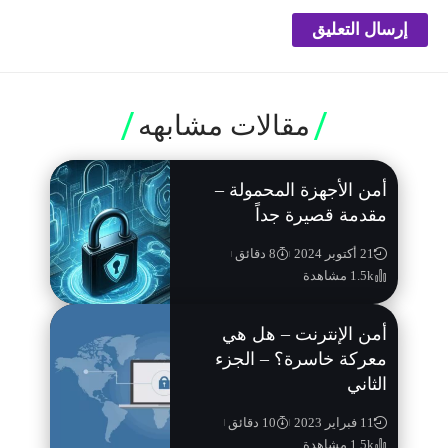
مقالات مشابهه
أمن الأجهزة المحمولة –
مقدمة قصيرة جداً
21 أكتوبر 2024
8 دقائق
1.5k مشاهدة
أمن الإنترنت – هل هي
معركة خاسرة؟ – الجزء
الثاني
11 فبراير 2023
10 دقائق
1.5k مشاهدة