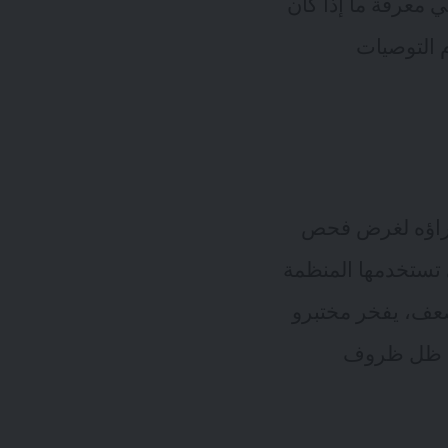
ي معرفة ما إذا كان
 التوصيات
إجراؤه لغرض فحص
ي تستخدمها المنظمة
عف، يفخر مختبرو
في ظل ظروف