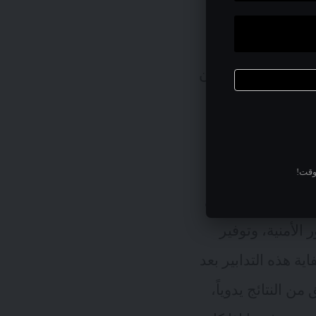
ضعف الأمنية في
إضافة إلى ذلك،
 تنظيم الأصول بشكل أفضل من
تمر.
وقت!
عف هو “فحص منهجي
الأمنية، وتوفير
اية هذه التدابير بعد
ن النتائج يدوياً،