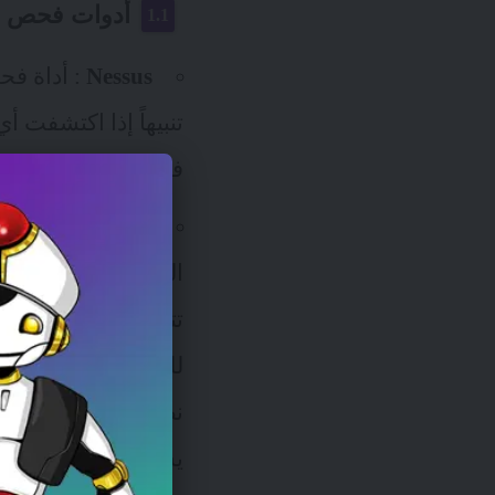
أدوات فحص ال
Nessus
تنبيهاً إذا اكتشفت 
فحص على مضيف معين، وتفحص أكثر من
Nexpose
البيانات في الوقت 
للقضايا. وهو يدعم ال
يساعد فرق الأمن على