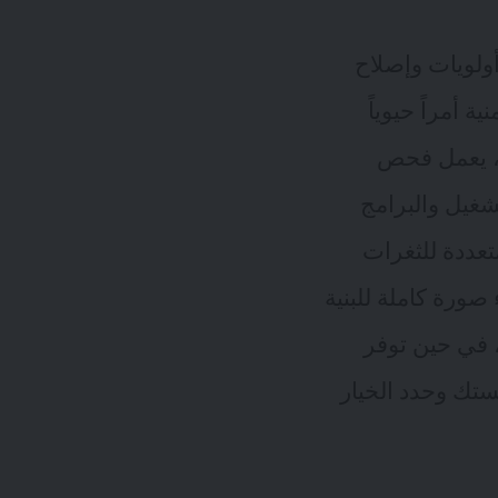
أولويات وإصلاح
 أمراً حيوياً
ك، يعمل فحص
تشغيل والبرامج
ضل العديد من المؤسسات استخدام أدوات مسح (scan tools) متعددة للثغرات
ذلك بتقديم تغطية كاملة لكل أصل (asset) وإنشاء صورة كاملة للبنية
، في حين توفر
ستك وحدد الخيار