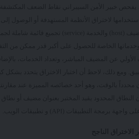
اق، يفحص خبير الأمن السيبراني نقاط الضعف المكتشفة ل
 استخدامها لاختراق الأنظمة المستهدفة أو الوصول إل
يتضمن اكتشاف المضيف (host) والخدمة (service) تجميع 
وخدماتها الخاصة للحصول على أكبر قدر ممكن من الت
أولي عن المضيف المباشر، وتعداد الخدمات، بالإضاف
يق. ومع ذلك، لاحظ أن اختبار الاختراق يتحدد بشكل ك
 محدداً بالوقت، وهو أحد خصائصه المميزة عند مقارنته
إن النطاق المحدود يقيد المختبر بعنوان مضيف أو نطاق مح
 برمجة التطبيقات (API) و تطبيقات الويب.
 الاختراق الناجح