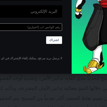
 أداة متقدمة للأمن السيبراني مصممة لتحديد نقاط ال
لجتها قبل أن تتمكن الجهات الفاعلة من استغلالها. بال
فهي تدعم اكتشاف المضيف (Host). وتساعد فريق الأمن على
عف بمرور الوقت وإظهار الحالة والتغييرات بشكل مس
اشتراك
 الضعف
لا نرسل بريد مزعج، يمكنك إلغاء الإشتراك في اى 
لمعايير والتكنولوجيا (
NIST
) ، فإن تقييم نقاط الض
ج لتحديد مدى كفاية تدابير الأمن، وتحديد أوجه القصور 
 خلالها التنبؤ بفعالية تدابير الأمان المقترحة، وتأكيد كف
إن تقييم نقاط الضعف أكثر تقدماً من المسح. يتم التحقق م