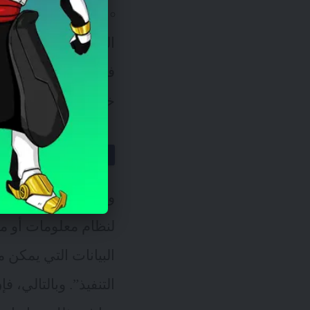
QualysQualys
:
البرامج وقياسها ومعا
خلال تتبع نقاط الض
تقييم نقاط
وفقاً للمعهد الوطني ل
لنظام معلومات أو منت
البيانات التي يمكن من
التنفيذ”. وبالتالي، ف