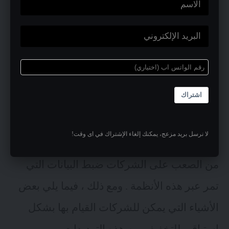
يمكن أن تعرض كل هذه التحديات الأعمال
التجارية لخطر التهديدات المعقدة بما في ذلك
التصيد الاحتيالي وأشكال الهندسة الاجتماعية
الأخرى وانتحال هوية العلامة التجارية بهدف خداع
اشتراك
العملاء وسرقة البيانات وحتى انتهاكات البيانات
على نطاق واسع. على الرغم من التأثير المحتمل
لا نرسل بريد مزعج، يمكنك إلغاء الإشتراك في اى وقت!
لوسائط التواصل الاجتماعي ، فمن المعروف أنه
من الصعب على الشركات ضبط البيانات التي
تمر عبر هذه الأنظمة . ومع ذلك ، فيما يلي بعض
الأشياء التي يمكن للشركات القيام بها بشكل