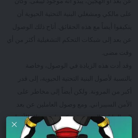
عن بعد أو الهجين، يبدو أنه موجود ليبقى. وكان
على مالكي ومشغلي البنية التحتية الحيوية أن
يتكيفوا أيضاً مع هذه الحقائق. أتاح ذلك الوصول
عن بعد إلى شبكات التحكم التشغيلية أكثر من أي
وقت مضى.
وقد أدت هذه الزيادة في الوصول، وخاصة
بالنسبة لأصول البنية التحتية الحيوية، إلى قدر
أكبر من المرونة. ولكن أيضاً إلى مخاطر على
الأمن السيبراني. ومع وصول العاملين عن بعد
إلى البيانات المهمة، قد يكون لدى هؤلاء الأفراد
معلومات وإعدادات خاطئة أفي شبكاتهم