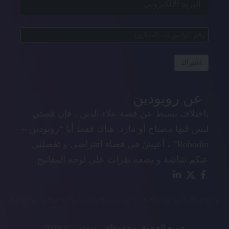
اشتراك
عن روبودين
باختلاف بسيط عن قصة علاء الدين ، فإن قصتي
ليس فيها مصباح أو مارد. هناك فقط أنا “روبودين –
Robodin” ، أعيشُ في فضاء افتراضي و تفصلني
عنكم شاشة و بضعة نقرات على لوحة المفاتيح.
جميع الحقوق محفوظة، روبودين © 2026