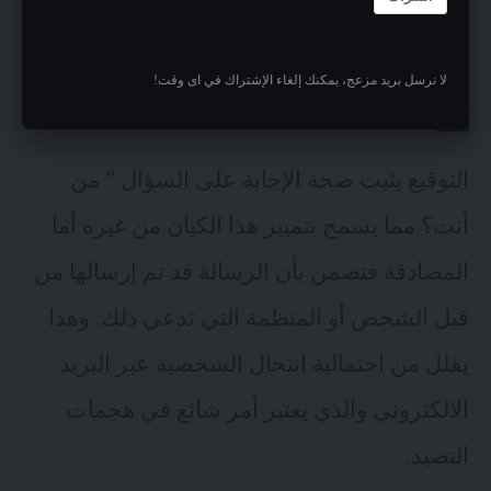
من قام بعملية الارسال.
لا نرسل بريد مزعج، يمكنك إلغاء الإشتراك في اى وقت!
المصادقة:
التوقيع يثبت صحة الإجابة على السؤال ” من
أنت؟ مما يسمح بتمييز هذا الكيان من غيره أما
المصادقة فتضمن بأن الرسالة قد تم إرسالها من
قبل الشخص أو المنظمة التي تدعي ذلك. وهذا
يقلل من احتمالية انتحال الشخصية عبر البريد
الالكتروني والذي يعتبر أمر شائع في هجمات
التصيد.