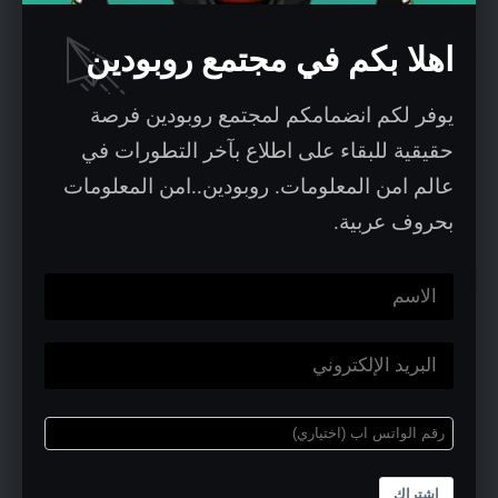
السلامة
: للحفاظ على سلامة الرسالة يتم
اهلا بكم في مجتمع روبودين
استخدام التوقيع الرقمي والذي يضمن أن
يوفر لكم انضمامكم لمجتمع روبودين فرصة
المرسل لديه الإذن للقيام بعملية الإرسال من
حقيقية للبقاء على اطلاع بآخر التطورات في
عالم امن المعلومات. روبودين..امن المعلومات
النطاق domain المحدد.
بحروف عربية.
التوقيع الرقمي:
يحمي التوقيع الرقمي ضمن S/MIME من
محاولات انتحال الشخصية عبر البريد الالكتروني
و ذلك عبر تأكيد هوية المرسل إضافة لتأكيد عدم
التلاعب بمحتوى الرسالة وان المرسل هو بالفعل
اشتراك