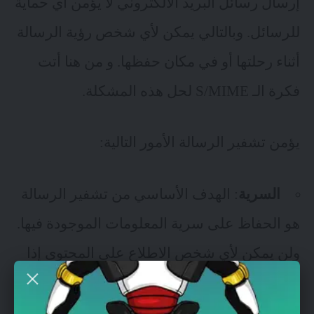
إرسال رسائل البريد الالكتروني لا يؤمن أي حماية
للرسائل. وبالتالي يمكن لأي شخص رؤية الرسالة
أثناء رحلتها أو في مكان حفظها. و من هنا أتت
فكرة الـ S/MIME لحل هذه المشكلة.
يؤمن تشفير الرسالة الأمور التالية:
السرية
: الهدف الأساسي من تشفير الرسالة
هو الحفاظ على
سرية المعلومات
الموجودة فيها.
ولن يمكن لأي شخص الاطلاع على المحتوى إذا
لم يكن يملك مفتاح فك التشفير. و ذلك ما يحمي
الرسالة أثناء عملية النقل أو الحفظ.