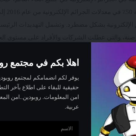
الإلكترونية بشكل مضطرد. وتشمل التهديدات الرئيس
قرصنة، والتي عطلت الشركات والأفراد على مستوى العا
 الرقمي
اهلا بكم في مجتمع رو
يوفر لكم انضمامكم لمجتمع روبود
حقيقية للبقاء على اطلاع بآخر الت
تتجاوز 6.3 تريليون دولار في عام 2024، أدى التحول إلى التعاملا
امن المعلومات. روبودين..امن الم
يستغل مجرمو الانترنت تدابير الأمان الضعيفة في أنظ
عربية.
ابية وتقنيات الهاتف المحمول.