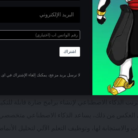
الحيوية
تستهدف البنية التحتية الحيوية مثل شبكات الطاقة وأ
طر العالية المترتبة على ثغرات الأمن السيبراني. ويعد
كولونيال
في عام 2021 مثالاً هاماً عن هذه الهجم
اشتراك
 النطاق في الوقود واضطرابات اقتصادية.
لا نرسل بريد مزعج، يمكنك إلغاء الإشتراك في اى 
ناعي
رنت الذكاء الاصطناعي لإنشاء برامج ضارة قابلة للت
 العكس من ذلك، يساعد الذكاء الاصطناعي متخصصي ا
 والاستجابة لها، وتوظيف التعلم الآلي لتحليل الأنما