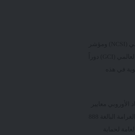
: كان لمؤشر الأمن السيبراني الوطني (NCSI) ومؤشر
مي (GCI)
دوراً
قوية في هذه
نات (GDPR) التابعة للاتحاد الأوروبي معايير
لحماية البيانات، وفرض متطلبات وعقوبات صارمة على الانتهاكات. وتُظهِر الغرامة البالغة 888
هاكات اللائحة العامة لحماية