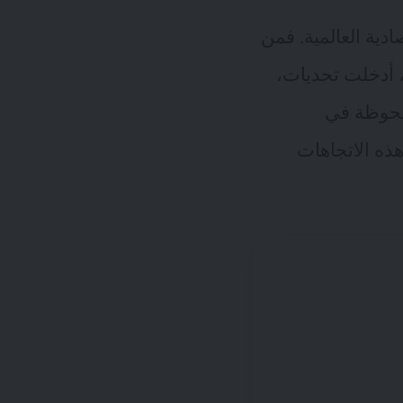
ادية العالمية. فمن
 أدخلت تحديات،
ملحوظة في
تحول الرقمي وجائحة كوفيد-19. إن فهم هذه الاتجاهات