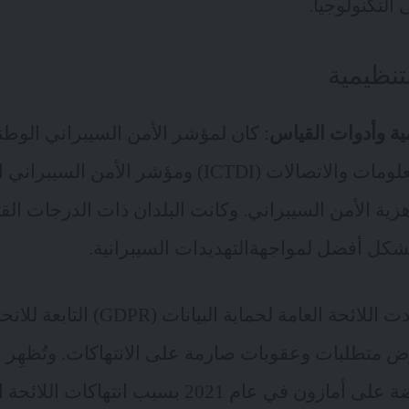
لتكنولوجيا.
تنظيمية
ية وأدوات القياس
ات والاتصالات (ICTDI) و
مؤشر الأمن السيبراني العال
اهزية الأمن السيبراني. وكانت البلدان ذات الدرجات ال
ل أفضل لمواجهةالتهديدات السيبرانية.
حددت اللائحة العامة لحماية البيا
مليون دولار المفروضة على أمازون في عام 2021 بسبب انت