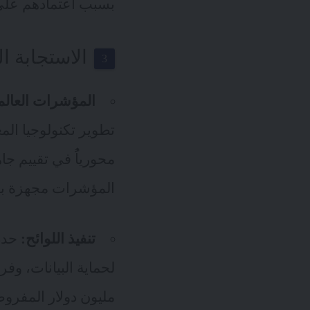
بسبب اعتمادهم على ا
الاستجابة ال
المؤشرات العالم
تطوير تكنولوجيا المعلوم
محورياًُ في تقييم ج
المؤشرات مجهزة بشك
تنفيذ اللوائح: