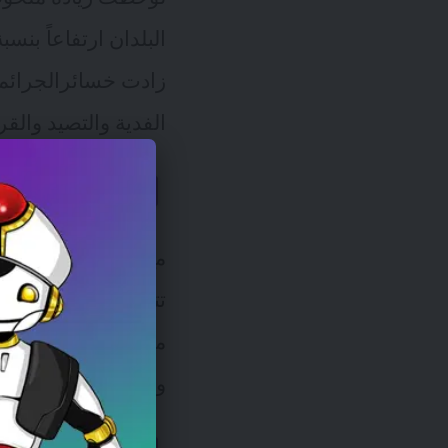
زادت خسائرالجرائم 
الفدية والتصيد وال
مخاطر التحول
مخاطر نقاط الضعف. 
والبنية التحتية السح