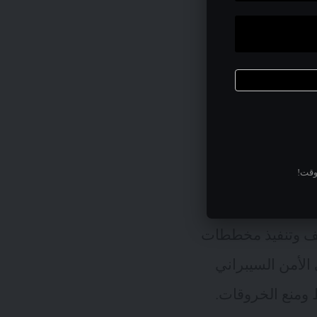
نظمة الرعاية
 هجوم الفدية الذي
ات. لقد تسبب ذلك
وقت!
كيف وتنفيذ مخططات
لأمن السيبراني
ط ومنع الخروقات.