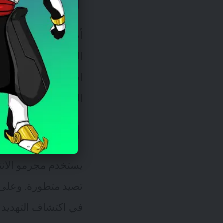
البنية التحتية 
أظهرت الهجمات التي 
الصحية والنقل المخا
استهدف
خط أنابيب 
الهجوم في نقص واسع
الذكاء الاصط
يستخدم مجرمو الانت
تصيد متطورة. وعلى
في اكتشاف التهديدات