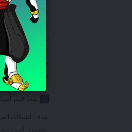
تخيل شبكة من الطرق
الأمن السيبراني، فإن
تشبه الشبكات المرن
لتحمل الاضطرابات غي
التكيف والتعافي وم
حاسماً في مجال الأمن
على القدرة على الت
مفاهيم أسا
تهدف الشبكات المرنة
للحوادث السيبرانية،