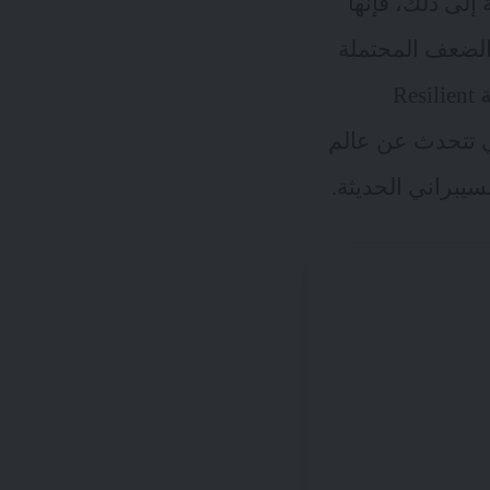
إلى ذلك، فإنها
ط الضعف المحتملة
قبل أن تتمكن الجهات الخبيثة من استغلالها. باختصار، تعمل الشبكات المرنة Resilient
 تتحدث عن عالم
سيبراني الحديثة.