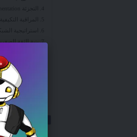
التجزئة Segmentation والعزل Isolation
المراقبة التكيفي
استراتيجية الشبك
بنية الثقة الصفري
قابلية التوسع الم
الشبكات المرنة -
التحديات والاتج
الشبكات المرنة
كلمة أخيرة
الشبكات الم