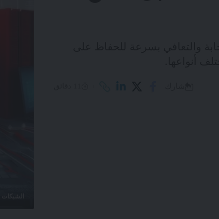
جابة والتعافي بسرعة للحفاظ على
لف أنواعها.
شارك
11 دقائق
الشبكات ا