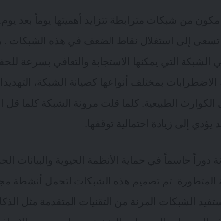
كون من شبكات مترابطة تتزايد أهميتها يوماً بعد يوم.
ي تسعى إلى استغلال نقاط الضعف في هذه الشبكات . هن
ي الشبكة التي يمكنها الاستجابة والتعافي بسرعة للح
لاضطرابات بمختلف أنواعها كصيانة الشبكة، التهديدات
الكوارث الطبيعية. كلما قلت مرونة الشبكة كلما قل اس
يؤدي إلى زيادة احتمالية توقفها.
 دوراً حاسماً في حماية الأنظمة الحيوية والبيانات ا
ية المتطورة. تم تصميم هذه الشبكات لتحمل أنشطة مج
فيد الشبكات المرنة من التقنيات المتقدمة مثل الذك