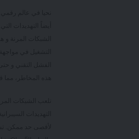
نحيا في عالم رقمي م
أيضاً التهديدات الت
الشبكات المرنة و ه
التشغيل في مواجهة ا
الفشل التقني و حتى 
هذه المخاطر، مما قد 
تلعب الشبكات المرنة
التهديدات السيبران
لأقصى حد ممكن. تست