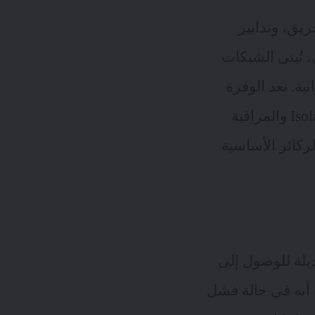
ريق، وتدابير
 تُبنى الشبكات
ة. تعد الوفرة
Redundancy والتنوع Diversity وتجزئة الشبكة Segmentation والعزل Isolation والمراقبة
Adaptiv واكتشاف التهديدات Threats detection من الركائز الأساسية
يلة للوصول إلى
 أنه في حالة فشل