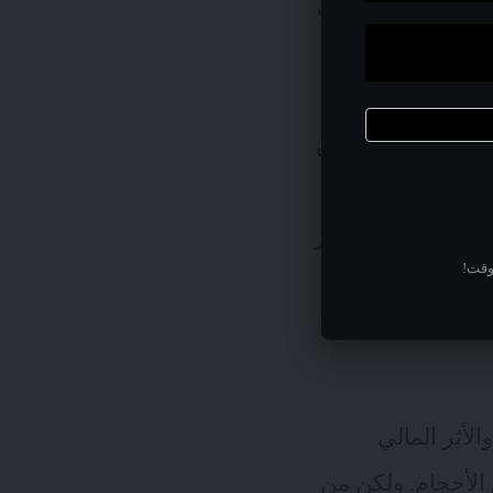
ط هذا التشبيه على
انات والتعاون.
تعددة، ومصممة
ن بتمكين الشبكة من
الشبكة عنصراً
دية لكن مع التركيز
وقت!
لأثر المالي
 الأحجام. ولكن من