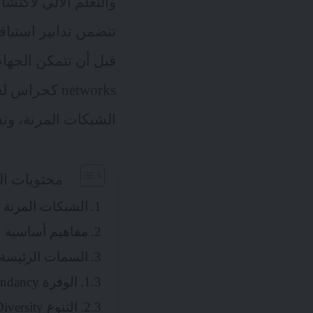
والتعلم الآلي لاكتش
تتضمن تدابير استباقي
networks كحراس لعوالمنا الرقمية. يشارك معكم روبودين
الشبكات المرنة، ونس
محتويات ال
الشبكات المرنة 
مفاهيم أساسية
السمات الرئيسة 
الوفرة Redundancy
التنوع Diversity