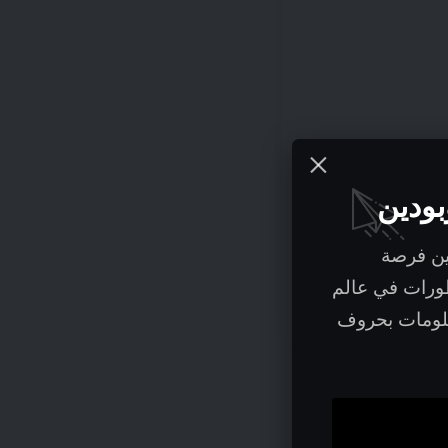
بودين
ين فرصة
طورات في عالم
علومات بحروف