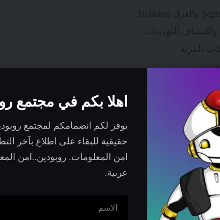
ة واكتشاف التهديدات
ات المرنة
ة
رنة
اهلا بكم في مجتمع رو
 أمثلة عملية
اهات المستقبلية
يوفر لكم انضمامكم لمجتمع روبود
 - أفضل الممارسات
حقيقية للبقاء على اطلاع بآخر الت
امن المعلومات. روبودين..امن الم
عربية.
رنة باختصار