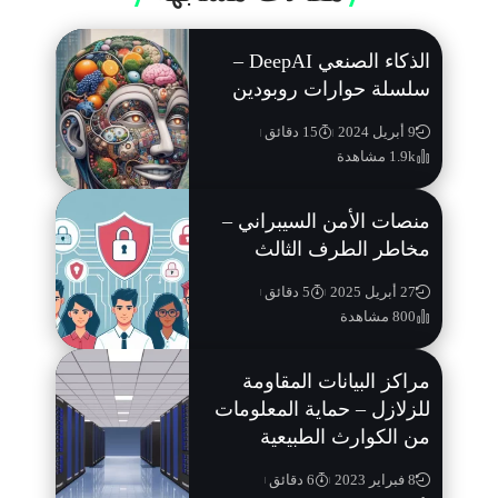
الذكاء الصنعي DeepAI –
سلسلة حوارات روبودين
9 أبريل 2024
15 دقائق
1.9k مشاهدة
منصات الأمن السيبراني –
مخاطر الطرف الثالث
27 أبريل 2025
5 دقائق
800 مشاهدة
مراكز البيانات المقاومة
للزلازل – حماية المعلومات
من الكوارث الطبيعية
8 فبراير 2023
6 دقائق